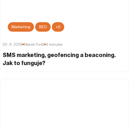
Marketing
SEO
+
0
30. 6. 2019
Marek Foršt
4
minutes
SMS marketing, geofencing a beaconing.
Jak to funguje?