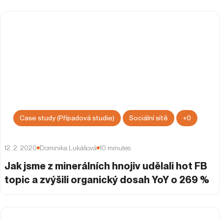
Case study (Případová studie)
Sociální sítě
+
0
12. 2. 2020
Dominika Lukášová
10
minutes
Jak jsme z minerálních hnojiv udělali hot FB
topic a zvýšili organický dosah YoY o 269 %