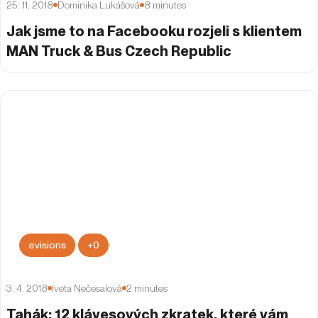
25. 11. 2018
Dominika Lukášová
8
minutes
Jak jsme to na Facebooku rozjeli s klientem
MAN Truck & Bus Czech Republic
evisions
+
0
3. 4. 2018
Iveta Nečesalová
2
minutes
Tahák: 12 klávesových zkratek, které vám