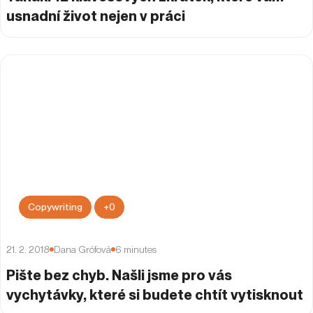
usnadní život nejen v práci
Copywriting
+
0
21. 2. 2018
Dana Grófová
6
minutes
Pište bez chyb. Našli jsme pro vás
vychytávky, které si budete chtít vytisknout