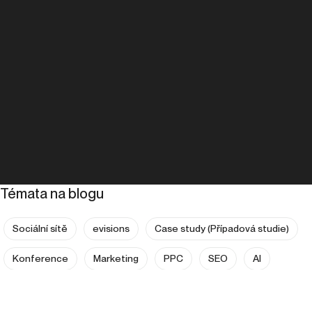
Témata na blogu
Sociální sítě
evisions
Case study (Případová studie)
Konference
Marketing
PPC
SEO
AI
Analytika
Copywriting
Expanze do zahraničí