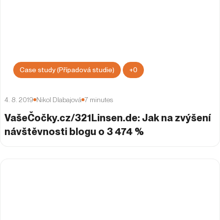
Case study (Případová studie)
+
0
4. 8. 2019
Nikol Dlabajová
7
minutes
VašeČočky.cz/321Linsen.de: Jak na zvýšení
návštěvnosti blogu o 3 474 %