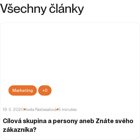
Kariéra
People & Culture
UX
Všechny články
Marketing
+
0
19. 5. 2020
Iveta Nečesalová
5
minutes
Cílová skupina a persony aneb Znáte svého
zákazníka?