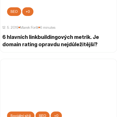
SEO
+
0
12. 5. 2019
Marek Foršt
6
minutes
6 hlavních linkbuildingových metrik. Je
domain rating opravdu nejdůležitější?
Sociální sítě
SEO
+
0