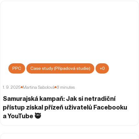
PPC
Case study (Případová studie)
+
0
1. 9. 2025
Martina Sabolová
8
minutes
Samurajská kampaň: Jak si netradiční
přístup získal přízeň uživatelů Facebooku
a YouTube 🥷