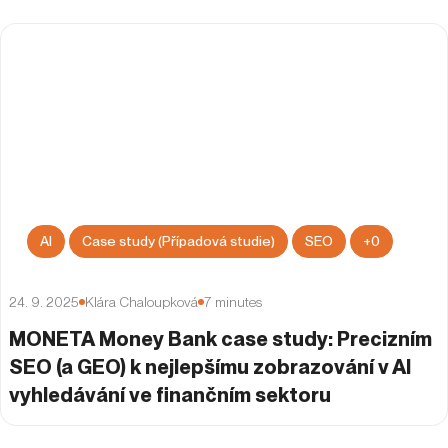
AI
Case study (Případová studie)
SEO
+
0
24. 9. 2025
Klára Chaloupková
7
minutes
MONETA Money Bank case study: Precizním
SEO (a GEO) k nejlepšímu zobrazování v AI
vyhledávání ve finančním sektoru