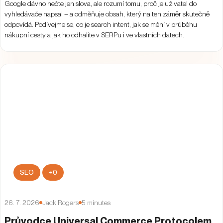
Google dávno nečte jen slova, ale rozumí tomu, proč je uživatel do
vyhledávače napsal – a odměňuje obsah, který na ten záměr skutečně
odpovídá. Podívejme se, co je search intent, jak se mění v průběhu
nákupní cesty a jak ho odhalíte v SERPu i ve vlastních datech.
SEO
+
0
26. 7. 2026
Jack Rogers
5
minutes
Průvodce Universal Commerce Protocolem