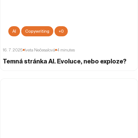
AI
Copywriting
+
0
16. 7. 2025
Iveta Nečesalová
4
minutes
Temná stránka AI. Evoluce, nebo exploze?