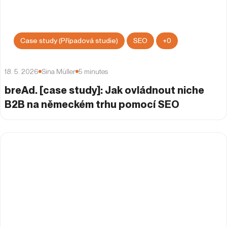
Case study (Případová studie)
SEO
+
0
18. 5. 2026
Sina Müller
5
minutes
breAd. [case study]: Jak ovládnout niche
B2B na německém trhu pomocí SEO