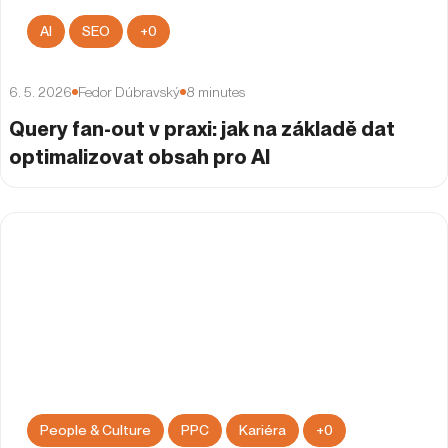
AI
SEO
+
0
6. 5. 2026
Fedor Dúbravský
8
minutes
Query fan-out v praxi: jak na základě dat
optimalizovat obsah pro AI
People & Culture
PPC
Kariéra
+
0