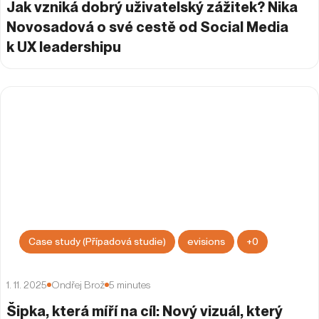
Jak vzniká dobrý uživatelský zážitek? Nika
Novosadová o své cestě od Social Media
k UX leadershipu
Case study (Případová studie)
evisions
+
0
1. 11. 2025
Ondřej Brož
5
minutes
Šipka, která míří na cíl: Nový vizuál, který