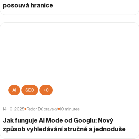
posouvá hranice
AI
SEO
+
0
14. 10. 2025
Fedor Dúbravský
10
minutes
Jak funguje AI Mode od Googlu: Nový
způsob vyhledávání stručně a jednoduše