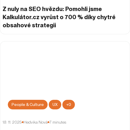
Z nuly na SEO hvězdu: Pomohli jsme
Kalkulátor.cz vyrůst o 700 % díky chytré
obsahové strategii
People & Culture
UX
+
0
18. 11. 2025
Hedvika Nová
7
minutes