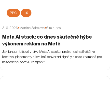
PPC
+
0
8. 6. 2026
Martina Sabolová
6
minutes
Meta AI stack: co dnes skutečně hýbe
výkonem reklam na Metě
Jak fungují klíčové vrstvy Meta AI stacku, proč dnes hrají větší roli
kreativa, placementy a kvalitní konverzní signály a co to znamená pro
každodenní správu kampaní?