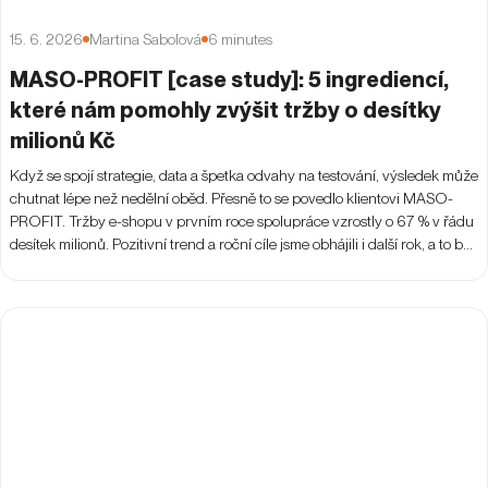
15. 6. 2026
Martina Sabolová
6
minutes
MASO-PROFIT [case study]: 5 ingrediencí,
které nám pomohly zvýšit tržby o desítky
milionů Kč
Když se spojí strategie, data a špetka odvahy na testování, výsledek může
chutnat lépe než nedělní oběd. Přesně to se povedlo klientovi MASO-
PROFIT. Tržby e-shopu v prvním roce spolupráce vzrostly o 67 % v řádu
desítek milionů. Pozitivní trend a roční cíle jsme obhájili i další rok, a to bez
překročení cílového PNO.