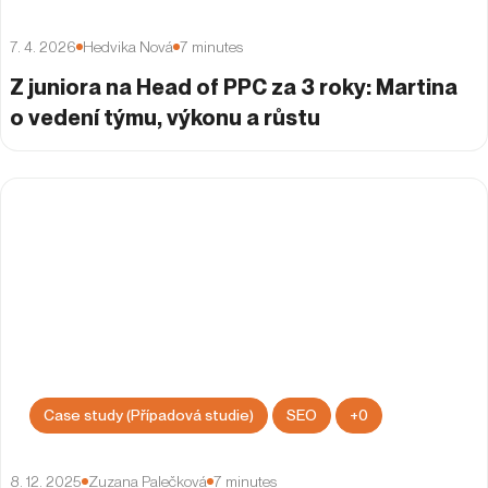
7. 4. 2026
Hedvika Nová
7
minutes
Z juniora na Head of PPC za 3 roky: Martina
o vedení týmu, výkonu a růstu
Case study (Případová studie)
SEO
+
0
8. 12. 2025
Zuzana Palečková
7
minutes