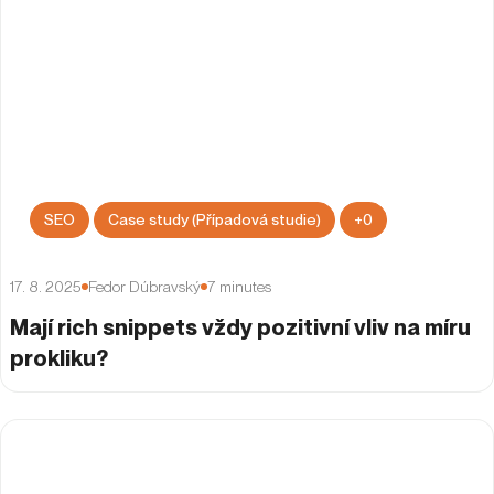
SEO
Case study (Případová studie)
+
0
17. 8. 2025
Fedor Dúbravský
7
minutes
Mají rich snippets vždy pozitivní vliv na míru
prokliku?