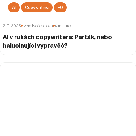
AI
Copywriting
+
0
2. 7. 2025
Iveta Nečesalová
4
minutes
AI v rukách copywritera: Parťák, nebo
halucinující vypravěč?