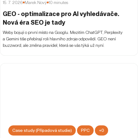
15. 7. 2026
Marek Nový
10
minutes
GEO - optimalizace pro AI vyhledávače.
Nová éra SEO je tady
Weby bojují o první místo na Googlu. Mezitím ChatGPT, Perplexity
a Gemini tiše přebírají roli hlavního zdroje odpovědí. GEO není
buzzword, ale změna pravidel, která se vás týká už nyní.
Case study (Případová studie)
PPC
+
0