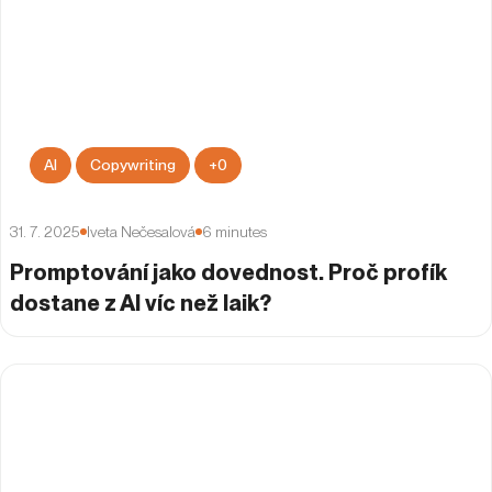
AI
Copywriting
+
0
31. 7. 2025
Iveta Nečesalová
6
minutes
Promptování jako dovednost. Proč profík
dostane z AI víc než laik?