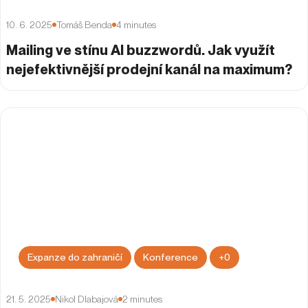
10. 6. 2025
Tomáš Benda
4
minutes
Mailing ve stínu AI buzzwordů. Jak využít
nejefektivnější prodejní kanál na maximum?
Expanze do zahraničí
Konference
+
0
21. 5. 2025
Nikol Dlabajová
2
minutes