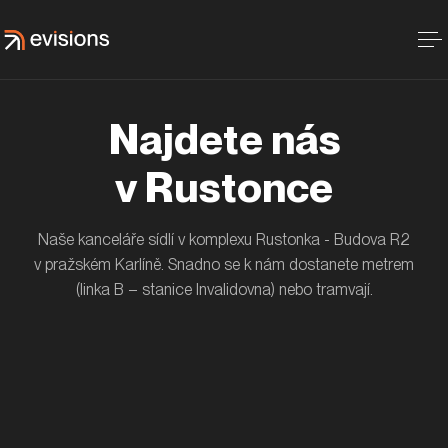
Najdete nás
v Rustonce
Naše kanceláře sídlí v komplexu Rustonka - Budova R2
v pražském Karlíně. Snadno se k nám dostanete metrem
(linka B – stanice Invalidovna) nebo tramvají.