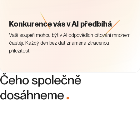
Konkurence vás v AI předbíhá
Vaši soupeři mohou být v AI odpovědích citováni mnohem
častěji. Každý den bez dat znamená ztracenou
příležitost.
Čeho společně
dosáhneme
.