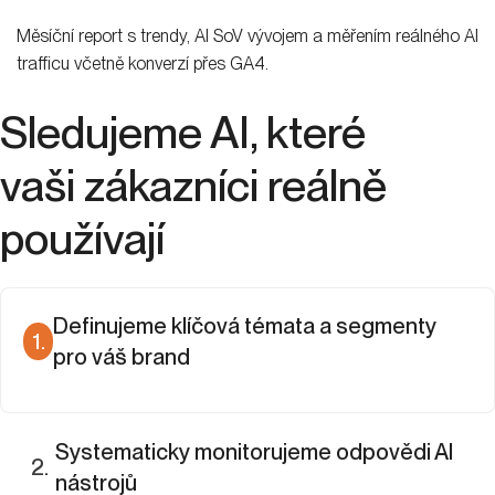
Měsíční report s trendy, AI SoV vývojem a měřením reálného AI
trafficu včetně konverzí přes GA4.
Sledujeme AI, které
vaši zákazníci reálně
používají
Definujeme klíčová témata a segmenty
1
.
pro váš brand
Zmapujeme dotazy, na kterých vám záleží, a sestavíme
prioritizovaný seznam témat, který tvoří základ celého
Systematicky monitorujeme odpovědi AI
měření.
2
.
nástrojů