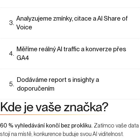
Analyzujeme zmínky, citace a AI Share of
3
.
Voice
Měříme reálný AI traffic a konverze přes
4
.
GA4
Dodáváme report s insighty a
5
.
doporučením
Kde je vaše značka?
60 % vyhledávání končí bez prokliku.
Zatímco vaše data
stojí na místě, konkurence buduje svou AI viditelnost.