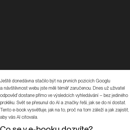
Ještě donedávna stačilo být na prvních pozicích Googlu
a návštěvnost webu jste měli téměř zaručenou. Dnes už uživatel
odpověď dostane přímo ve výsledcích vyhledávání – bez jediného
prokliku. Svět se přesunul do AI a značky řeší, jak se do ní dostat.
Tento e-book vysvětluje, jak na to, proč na tom záleží a jak zajistit,
aby vás AI citovala.
Co se v e-booku dozvíte?