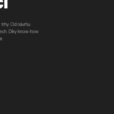
í
 trhy. Od návrhu
álech. Díky know-how
e.