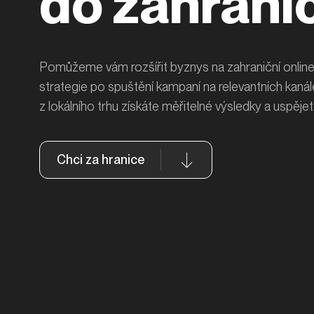
do zahranič
Pomůžeme vám rozšířit byznys na zahraniční online
strategie po spuštění kampaní na relevantních kan
z lokálního trhu získáte měřitelné výsledky a uspějet
Chci za hranice