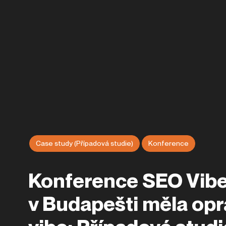
Case study (Případová studie)
Konference
Konference SEO Vib
v Budapešti měla op