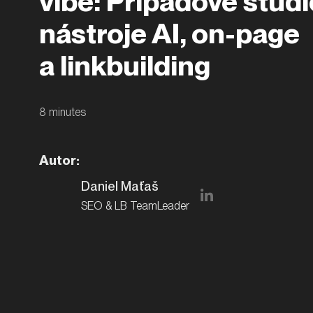
vibe: Případové studi
nástroje AI, on-page
a linkbuilding
8
minutes
Autor
:
Daniel Maťaš
SEO & LB TeamLeader