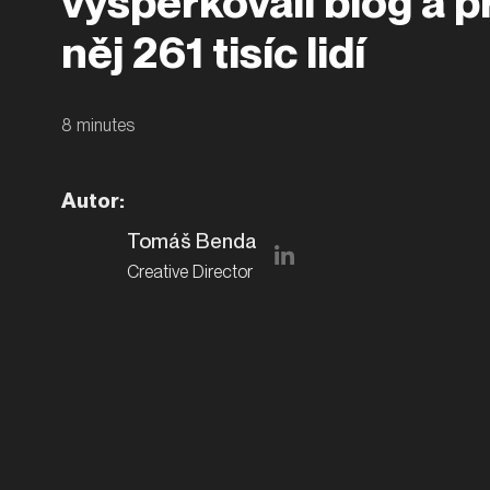
vyšperkovali blog a př
něj 261 tisíc lidí
8
minutes
Autor
:
Tomáš Benda
Creative Director