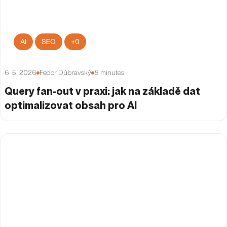
AI
SEO
+
0
6. 5. 2026
Fedor Dúbravský
8
minutes
Query fan-out v praxi: jak na základě dat
optimalizovat obsah pro AI