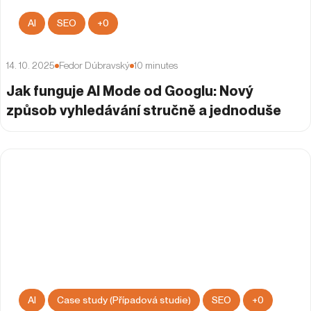
AI
SEO
+
0
14. 10. 2025
Fedor Dúbravský
10
minutes
Jak funguje AI Mode od Googlu: Nový
způsob vyhledávání stručně a jednoduše
AI
Case study (Případová studie)
SEO
+
0