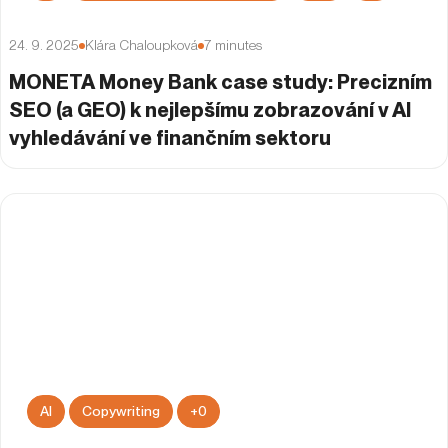
24. 9. 2025
Klára Chaloupková
7
minutes
MONETA Money Bank case study: Precizním
SEO (a GEO) k nejlepšímu zobrazování v AI
vyhledávání ve finančním sektoru
AI
Copywriting
+
0