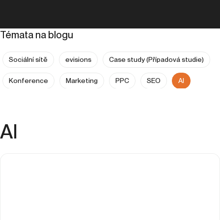
Témata na blogu
Sociální sítě
evisions
Case study (Případová studie)
Konference
Marketing
PPC
SEO
AI
Analytika
Copywriting
Expanze do zahraničí
Kariéra
People & Culture
UX
AI