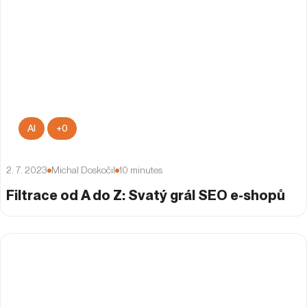
AI
+
0
2. 7. 2023
Michal Doskočil
10
minutes
Filtrace od A do Z: Svatý grál SEO e-shopů