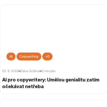
AI
Copywriting
+
0
23. 9. 2024
Dana Grófová
6
minutes
AI pro copywritery: Umělou genialitu zatím
očekávat netřeba