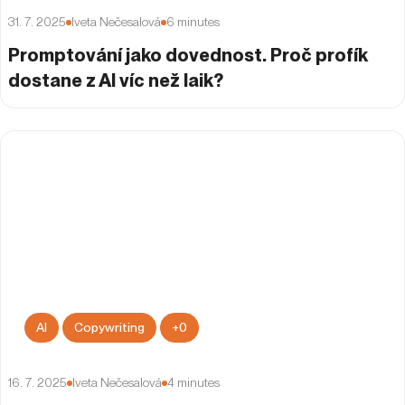
31. 7. 2025
Iveta Nečesalová
6
minutes
Promptování jako dovednost. Proč profík
dostane z AI víc než laik?
AI
Copywriting
+
0
16. 7. 2025
Iveta Nečesalová
4
minutes