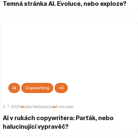
Temná stránka AI. Evoluce, nebo exploze?
AI
Copywriting
+
0
2. 7. 2025
Iveta Nečesalová
4
minutes
AI v rukách copywritera: Parťák, nebo
halucinující vypravěč?