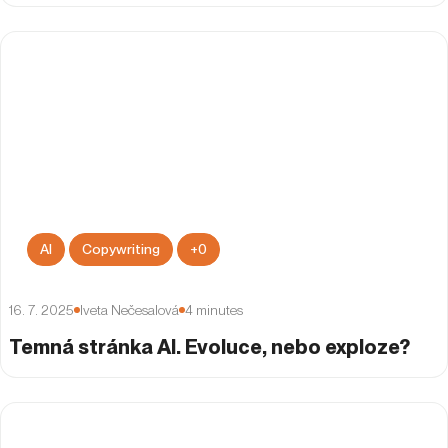
AI
Copywriting
+
0
16. 7. 2025
Iveta Nečesalová
4
minutes
Temná stránka AI. Evoluce, nebo exploze?