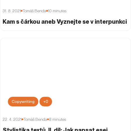
31. 8. 2021
Tomáš Benda
10
minutes
Kam s čárkou aneb Vyznejte se v interpunkci
Copywriting
+
0
22. 4. 2021
Tomáš Benda
8
minutes
Stylistika textů, II. díl: Jak napsat esej,