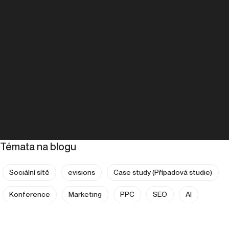
Témata na blogu
Sociální sítě
evisions
Case study (Případová studie)
Konference
Marketing
PPC
SEO
AI
Analytika
Copywriting
Expanze do zahraničí