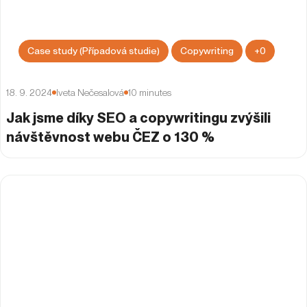
Case study (Případová studie)
Copywriting
+
0
18. 9. 2024
Iveta Nečesalová
10
minutes
Jak jsme díky SEO a copywritingu zvýšili
návštěvnost webu ČEZ o 130 %