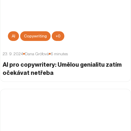
AI
Copywriting
+
0
23. 9. 2024
Dana Grófová
6
minutes
AI pro copywritery: Umělou genialitu zatím
očekávat netřeba