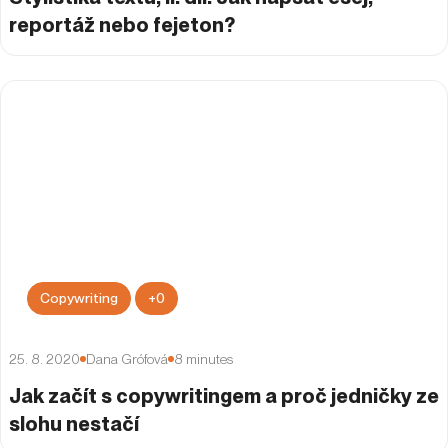
reportáž nebo fejeton?
Copywriting
+
0
25. 8. 2020
Dana Grófová
8
minutes
Jak začít s copywritingem a proč jedničky ze
slohu nestačí