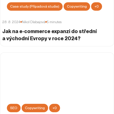
Case study (Případová studie)
Copywriting
+
0
28. 8. 2024
Nikol Dlabajová
5
minutes
Jak na e-commerce expanzi do střední
a východní Evropy v roce 2024?
SEO
Copywriting
+
0