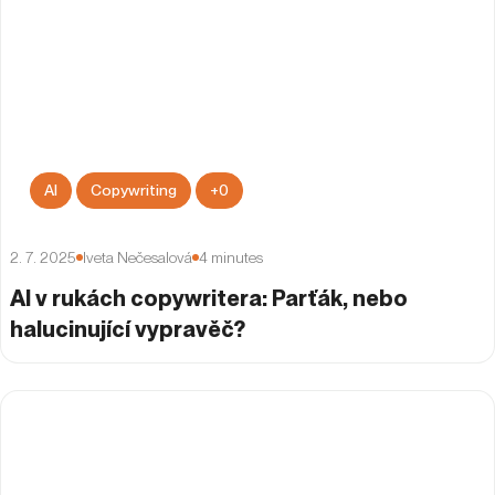
AI
Copywriting
+
0
2. 7. 2025
Iveta Nečesalová
4
minutes
AI v rukách copywritera: Parťák, nebo
halucinující vypravěč?