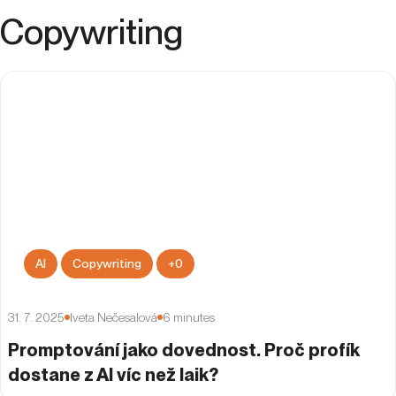
Kariéra
People & Culture
UX
Copywriting
AI
Copywriting
+
0
31. 7. 2025
Iveta Nečesalová
6
minutes
Promptování jako dovednost. Proč profík
dostane z AI víc než laik?