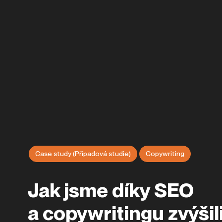
Case study (Případová studie)
Copywriting
Jak jsme díky SEO
a copywritingu zvýšil