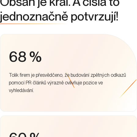
Obsah je král. A čísla to
jednoznačně
potvrzují!
68 %
Tolik firem je přesvědčeno, že budování zpětných odkazů
pomocí PR článků výrazně ovlivňuje pozice ve
vyhledávání.