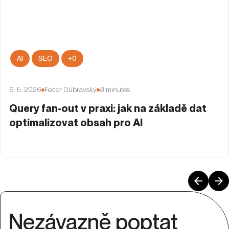
AI
SEO
+
0
6. 5. 2026
Fedor Dúbravský
8
minutes
Query fan-out v praxi: jak na základě dat
optimalizovat obsah pro AI
Nezávazně poptat