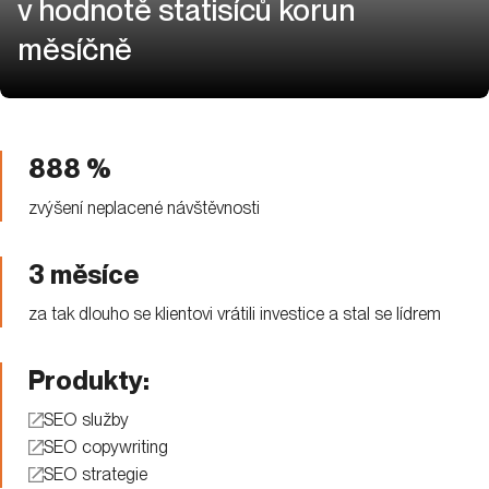
v hodnotě statisíců korun
měsíčně
888 %
zvýšení neplacené návštěvnosti
3 měsíce
za tak dlouho se klientovi vrátili investice a stal se lídrem
Produkty:
SEO služby
SEO copywriting
SEO strategie