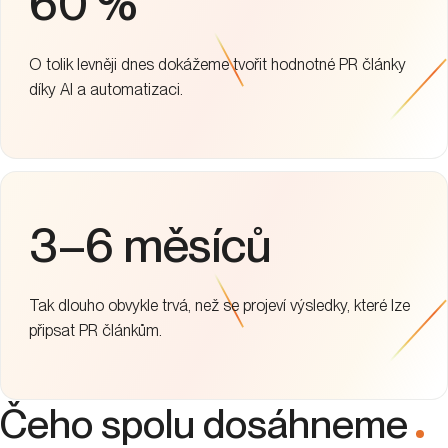
60 %
O tolik levněji dnes dokážeme tvořit hodnotné PR články
díky AI a automatizaci.
3–6 měsíců
Tak dlouho obvykle trvá, než se projeví výsledky, které lze
připsat PR článkům.
Čeho spolu dosáhneme