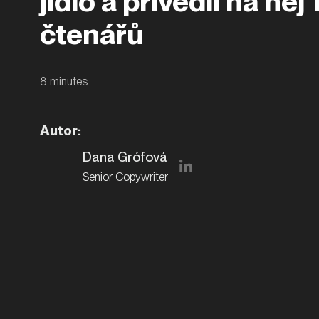
jídlo a přivedli na ně
čtenářů
8
minutes
Autor
:
Dana Grófová
Senior Copywriter