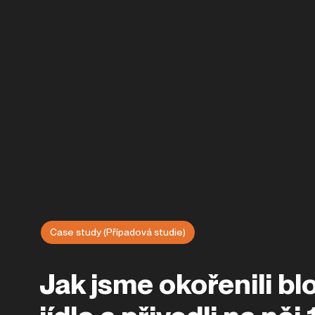
Case study (Případová studie)
Jak jsme okořenili b