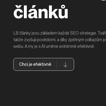
článků
LB články jsou základem každé SEO strategie. Tváří
takže zvyšují povědomí, a díky zpětným odkazům pos
webu. A my je s AI umíme extrémně efektivně.
Chci je efektivně