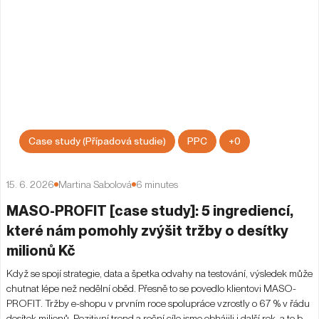
Case study (Případová studie)
PPC
+
0
15. 6. 2026
Martina Sabolová
6
minutes
MASO-PROFIT [case study]: 5 ingrediencí,
které nám pomohly zvýšit tržby o desítky
milionů Kč
Když se spojí strategie, data a špetka odvahy na testování, výsledek může
chutnat lépe než nedělní oběd. Přesně to se povedlo klientovi MASO-
PROFIT. Tržby e-shopu v prvním roce spolupráce vzrostly o 67 % v řádu
desítek milionů. Pozitivní trend a roční cíle jsme obhájili i další rok, a to bez