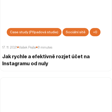
Case study (Případová studie)
Sociální sítě
+
0
17. 11. 2021
Vašek Pejša
8
minutes
Jak rychle a efektivně rozjet účet na
Instagramu od nuly