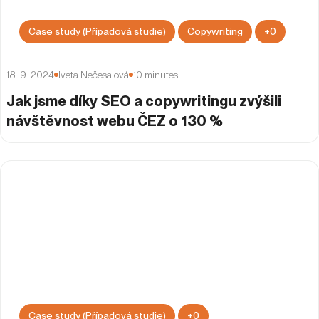
Case study (Případová studie)
Copywriting
+
0
18. 9. 2024
Iveta Nečesalová
10
minutes
Jak jsme díky SEO a copywritingu zvýšili
návštěvnost webu ČEZ o 130 %
Case study (Případová studie)
+
0