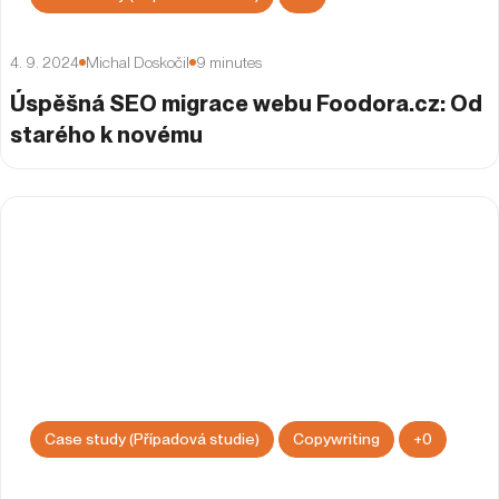
4. 9. 2024
Michal Doskočil
9
minutes
Úspěšná SEO migrace webu Foodora.cz: Od
starého k novému
Case study (Případová studie)
Copywriting
+
0