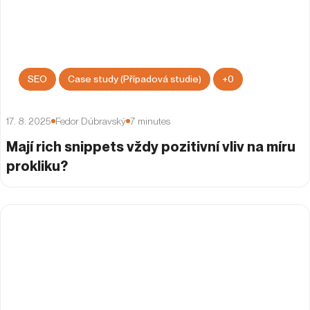
SEO
Case study (Případová studie)
+
0
17. 8. 2025
Fedor Dúbravský
7
minutes
Mají rich snippets vždy pozitivní vliv na míru
prokliku?