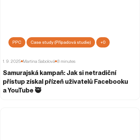
PPC
Case study (Případová studie)
+
0
1. 9. 2025
Martina Sabolová
8
minutes
Samurajská kampaň: Jak si netradiční
přístup získal přízeň uživatelů Facebooku
a YouTube 🥷