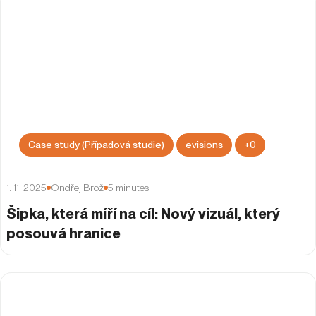
Case study (Případová studie)
evisions
+
0
1. 11. 2025
Ondřej Brož
5
minutes
Šipka, která míří na cíl: Nový vizuál, který
posouvá hranice