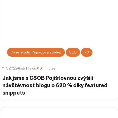
Case study (Případová studie)
SEO
+
0
11. 1. 2022
Petr Hlaváč
10
minutes
Jak jsme s ČSOB Pojišťovnou zvýšili
návštěvnost blogu o 620 % díky featured
snippets