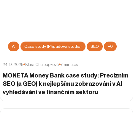
AI
Case study (Případová studie)
SEO
+
0
24. 9. 2025
Klára Chaloupková
7
minutes
MONETA Money Bank case study: Precizním
SEO (a GEO) k nejlepšímu zobrazování v AI
vyhledávání ve finančním sektoru