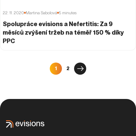
22. 11. 2020
Martina Sabolová
5
minutes
Spolupráce evisions a Nefertitis: Za 9
měsíců zvýšení tržeb na téměř 150 % díky
PPC
1
2