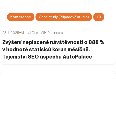
Konference
Case study (Případová studie)
+
0
23. 1. 2025
Michal Doskočil
10
minutes
Zvýšení neplacené návštěvnosti o 888 %
v hodnotě statisíců korun měsíčně.
Tajemství SEO úspěchu AutoPalace