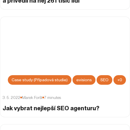
a přivedli na něj 261 tisíc lidí
Case study (Případová studie)
evisions
SEO
+
0
3. 5. 2022
Marek Foršt
7
minutes
Jak vybrat nejlepší SEO agenturu?