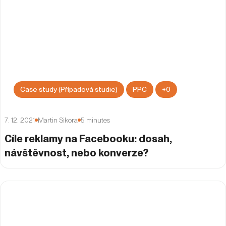
Case study (Případová studie)
PPC
+
0
7. 12. 2021
Martin Sikora
5
minutes
Cíle reklamy na Facebooku: dosah,
návštěvnost, nebo konverze?