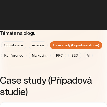
Témata na blogu
Sociální sítě
evisions
Case study (Případová studie)
Konference
Marketing
PPC
SEO
AI
Analytika
Copywriting
Expanze do zahraničí
Kariéra
People & Culture
UX
Case study (Případová
studie)