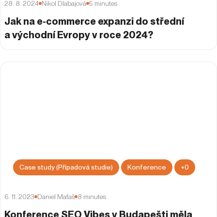
28. 8. 2024
Nikol Dlabajová
5
minutes
Jak na e-commerce expanzi do střední
a východní Evropy v roce 2024?
Case study (Případová studie)
Konference
+
0
6. 11. 2023
Daniel Maťaš
8
minutes
Konference SEO Vibes v Budapešti měla