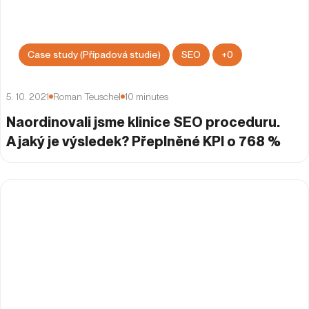
Case study (Případová studie)
SEO
+
0
5. 10. 2021
Roman Teuschel
10
minutes
Naordinovali jsme klinice SEO proceduru.
A jaký je výsledek? Přeplněné KPI o 768 %