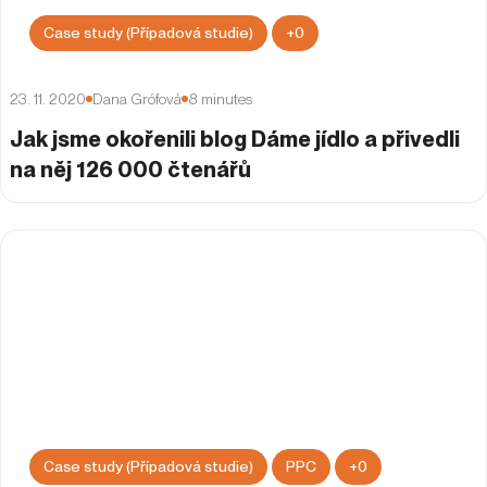
Case study (Případová studie)
+
0
23. 11. 2020
Dana Grófová
8
minutes
Jak jsme okořenili blog Dáme jídlo a přivedli
na něj 126 000 čtenářů
Case study (Případová studie)
PPC
+
0