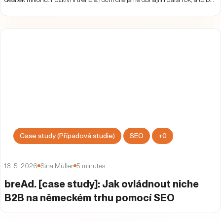
překročení cílového PNO.
Case study (Případová studie)
SEO
+
0
18. 5. 2026
Sina Müller
5
minutes
breAd. [case study]: Jak ovládnout niche
B2B na německém trhu pomocí SEO