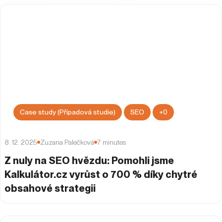
Case study (Případová studie)
SEO
+
0
8. 12. 2025
Zuzana Palečková
7
minutes
Z nuly na SEO hvězdu: Pomohli jsme
Kalkulátor.cz vyrůst o 700 % díky chytré
obsahové strategii