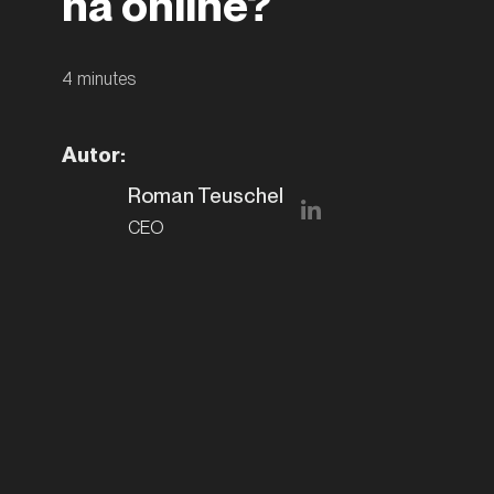
na online?
4
minutes
Autor
:
Roman Teuschel
CEO