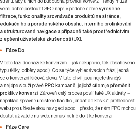
stranu, aby u nich do budoucna provedli konverzi. Tehdy může
velmi dobře posloužit SEO např. v podobě dobře
vyřešené
filtrace, funkcionality srovnávače produktů na stránce,
edukačního a poradenského obsahu, interního prolinkování
a strukturované navigace a případně také prostřednictvím
zlepšení uživatelské zkušenosti (UX)
.
Fáze Do
V této fázi dochází ke konverzím – jak nákupního, tak obsahového
typu (kliky, odběry apod.). Co se týče vyhledávacích frází, jedná
se o konverzní klíčová slova. V tuto chvíli jsou nejefektivnější
a nejlépe slouží právě
PPC kampaně
,
jejichž cílem je přeměnit
proklik v konverzi
. Zároveň celý proces posílí také UX aktivity –
například správně umístěné tlačítko „přidat do košíku“, přehlednost
webu pro uživatelskou navigaci apod. I přesto, že nám PPC mohou
dostat uživatele na web, nemusí nutně dojít ke konverzi.
Fáze Care