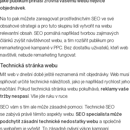
jaké publikum přináší zrovna vašemu webu nejvíce
objednávek
.
Na to pak můžete zareagovat prostřednictvím SEO ve své
obsahové strategii a pro tuto skupinu lidí vytvořit na webu
relevantní obsah. SEO pomáhá například tvorbou zajímavých
článků zvýšit návštěvnost webu, a tím rozšířit publikum pro
remarketingové kampaně v PPC. Bez dostatku uživatelů, kteří web
navštívili, nebude remarketing fungovat.
Technická stránka webu
Mít web v dnešní době ještě neznamená mít objednávky. Web musí
splňovat určité technické náležitosti, jako je například rychlost jeho
načítání. Pokud technická stránka webu pokulhává,
reklamy vaše
tržby nespasí
. Vše jde ruku v ruce.
SEO vám s tím ale může zásadně pomoci. Technické SEO
se zabývá právě těmito aspekty webu.
SEO specialista může
podchytit zásadní technické nedostatky webu
a společně
s webařem je vyřešit. To zásadně ovlivní výkon kampaní,