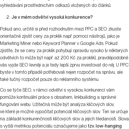
vyhledávání prostřednictvím odkazů vložených do článků.
Je v mém odvětví vysoká konkurence?
Pokud ano, určitě si před rozhodnutím mezi PPC a SEO zkuste
orientačně zjistit ceny za proklik např. pomocí nástrojů, jako je
Marketing Miner nebo Keyword Planner v Google Ads. Pokud
zjistíte, že se ceny za proklik pohybují opravdu vysoko (v některých
odvětvích to může být např. až 200 Kč za proklik), pravděpodobně
vás vyjde SEO levněji a je tedy lepší zprvu investovat do něj. U PPC
byste v tomto případě potřebovali nejen rozpočet na správu, ale
také tučný rozpočet pouze do reklamního systému.
Co se týče SEO, v rámci odvětví s vysokou konkurencí vám
pomůže kontinuální práce s obsahem, linkbuiliding a správné
fungování webu. Užitečná může být analýza klíčových slov,
ve které je možné vypočítat potenciál klíčových slov. Ten se určuje
na základě konkurenčnosti klíčových slov a jejich hledanosti. Slova
s vyšší metrikou potenciálu označujeme jako
tzv. low-hanging