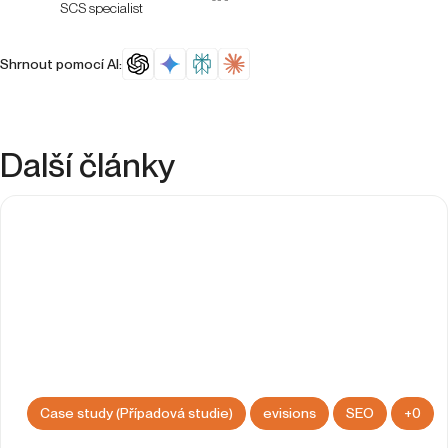
SCS specialist
Shrnout pomocí AI:
Další články
Case study (Případová studie)
evisions
SEO
+
0