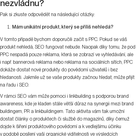
nezvládnu?
Pak si zkuste odpovědět na následující otázky:
Mám unikátní produkt, který se příliš nehledá?
V tomto případě bychom doporučili začít s PPC. Pokud se váš
produkt nehledá, SEO fungovat nebude. Naopak díky tomu, že pod
PPC nespadá pouze reklama, která se zobrazí ve vyhledávání, ale
i např. bannerová reklama nebo reklama na sociálních sítích, PPC
dokáže dostat nové produkty do povědomí uživatelů i bez
hledanosti. Jakmile už se vaše produkty začnou hledat, může přijít
na řadu i SEO.
V rámci SEO vám může pomoci i linkbuilding s podporou brand
awareness, kde je kladen stále větší důraz na synergii mezi brand
buildingem, PR a linkbuildingem. Tato aktivita vám tak umožní
dostat články o produktech či službě do magazínů, díky čemuž
dojde k šíření produktového povědomí a k vedlejšímu účinku
v podobě posílení vaší organické viditelnosti ve výsledcích