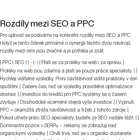
Rozdíly mezi SEO a PPC
Pro úplnost se podíváme na konkrétní rozdíly mezi SEO a PPC.
I když je tento článek primárně o synergii těchto dvou nástrojů,
rozdíly mezi nimi jsou značné a je potřeba je znát.
| PPC | SEO | |
- |
- | | Platí se za prokliky na web i za správu. |
Prokliky na web jsou zdarma a platí se pouze práce specialisty. | |
Rychleji viditelné výsledky. První návštěvnost vidíte prakticky v den
spuštění. | Zabere čas, než se výsledky pravidelné optimalizace
dostaví. | | Investice do kreditů pro PPC systémy se s časem
zvyšuje. | Dlouhodobě víceméně stejná výše investice. | | Vypnutí
PPC = okamžitá ztráta návštěvnosti a tržeb z tohoto zdroje. |
Pokud utnete práci SEO specialisty, budete ze SEO nadále těžit. | |
Dominantní pozice v SERPu – reklamy se zobrazují nad
organickými výsledky. | Chvíli trvá, než se v organiku dostanete