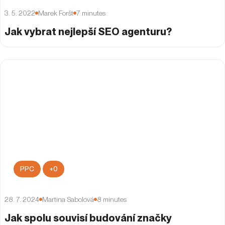
3. 5. 2022
Marek Foršt
7
minutes
Jak vybrat nejlepší SEO agenturu?
PPC
+
0
28. 7. 2024
Martina Sabolová
8
minutes
Jak spolu souvisí budování značky