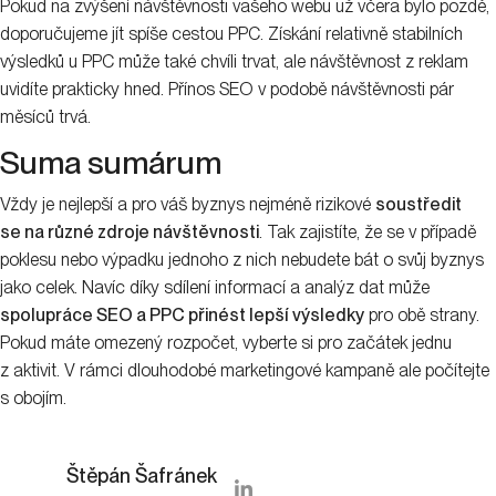
Pokud na zvýšení návštěvnosti vašeho webu už včera bylo pozdě,
doporučujeme jít spíše cestou PPC. Získání relativně stabilních
výsledků u PPC může také chvíli trvat, ale návštěvnost z reklam
uvidíte prakticky hned. Přínos SEO v podobě návštěvnosti pár
měsíců trvá.
Suma sumárum
Vždy je nejlepší a pro váš byznys nejméně rizikové
soustředit
se na různé zdroje návštěvnosti
. Tak zajistíte, že se v případě
poklesu nebo výpadku jednoho z nich nebudete bát o svůj byznys
jako celek. Navíc díky sdílení informací a analýz dat může
spolupráce SEO a PPC přinést lepší výsledky
pro obě strany.
Pokud máte omezený rozpočet, vyberte si pro začátek jednu
z aktivit. V rámci dlouhodobé marketingové kampaně ale počítejte
s obojím.
Štěpán Šafránek