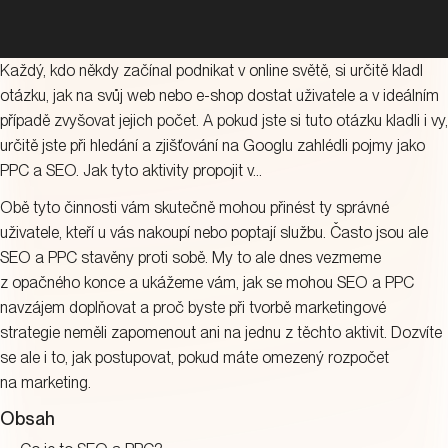
Každý, kdo někdy začínal podnikat v online světě, si určitě kladl
otázku, jak na svůj web nebo e-shop dostat uživatele a v ideálním
případě zvyšovat jejich počet. A pokud jste si tuto otázku kladli i vy,
určitě jste při hledání a zjišťování na Googlu zahlédli pojmy jako
PPC a SEO. Jak tyto aktivity propojit v…
Obě tyto činnosti vám skutečně mohou přinést ty správné
uživatele, kteří u vás nakoupí nebo poptají službu. Často jsou ale
SEO a PPC stavěny proti sobě. My to ale dnes vezmeme
z opačného konce a ukážeme vám, jak se mohou SEO a PPC
navzájem doplňovat a proč byste při tvorbě marketingové
strategie neměli zapomenout ani na jednu z těchto aktivit. Dozvíte
se ale i to, jak postupovat, pokud máte omezený rozpočet
na marketing.
Obsah