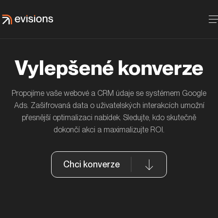
Vylepšené konverze
Propojíme vaše webové a CRM údaje se systémem Google
Jak jsme s ČSOB Pojišťovnou zvýšili
Ads. Zašifrovaná data o uživatelských interakcích umožní
návštěvnost blogu díky featured snippets
přesnější optimalizaci nabídek. Sledujte, kdo skutečně
ČSOB
dokončí akci a maximalizujte ROI.
Chci konverze