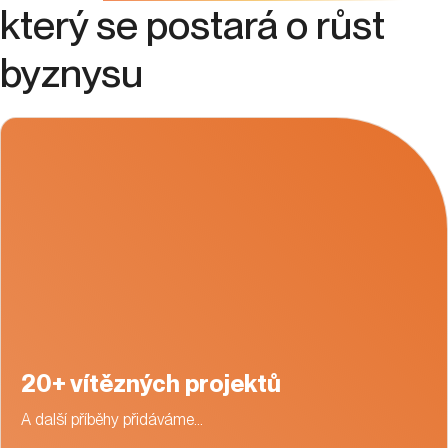
který se postará o růst
byznysu
20+ vítězných projektů
A další příběhy přidáváme…