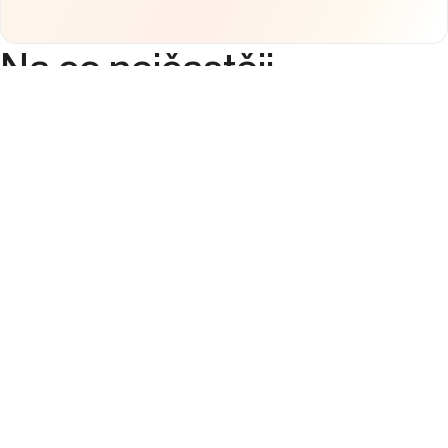
Na co
nejčastěji
odpovídáme
Co zahrnují služby webové analytiky?
Proč je analytika důležitá pro můj web?
Jaké nástroje používáme pro analytiku?
Jak zajistit správný sběr dat na webu?