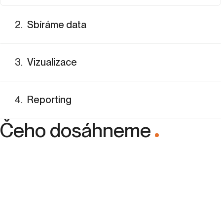
Nejprve musíme zjistit, co potřebujete a jaká data máte
k dispozici.
2
.
Sbíráme data
3
.
Vizualizace
4
.
Reporting
Čeho dosáhneme
.