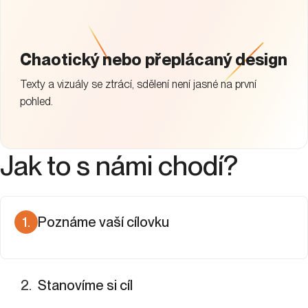
Chaotický nebo přeplácaný design
Texty a vizuály se ztrácí, sdělení není jasné na první
pohled.
Jak to s námi chodí?
1
.
Poznáme vaší cílovku
Pojďme si říct, ke komu má banner mluvit a co donutí
uživatele kliknout.
2
.
Stanovíme si cíl