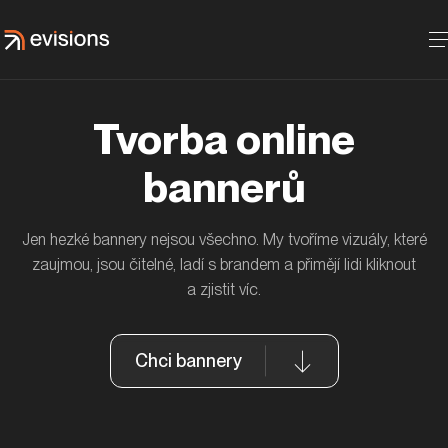
Tvorba online
bannerů
Jen hezké bannery nejsou všechno. My tvoříme vizuály, které
zaujmou, jsou čitelné, ladí s brandem a přimějí lidi kliknout
a zjistit víc.
Chci bannery