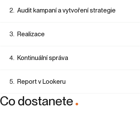
abychom vám mohli navrhnout strategii šitou na míru.
2
.
Audit kampaní a vytvoření strategie
3
.
Realizace
4
.
Kontinuální správa
5
.
Report v Lookeru
Co dostanete
.