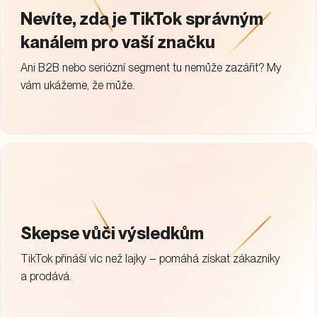
Nevíte, zda je TikTok správným
kanálem pro vaší značku
Ani B2B nebo seriózní segment tu nemůže zazářit? My
vám ukážeme, že může.
Skepse vůči výsledkům
TikTok přináší víc než lajky – pomáhá získat zákazníky
a prodává.