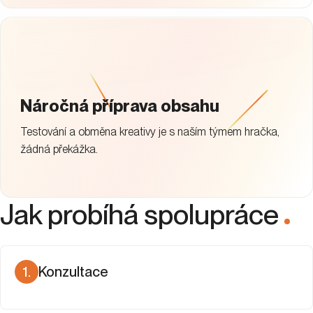
Náročná příprava obsahu
Testování a obměna kreativy je s naším týmem hračka,
žádná překážka.
Jak probíhá spolupráce
.
1
.
Konzultace
Snažíme se pochopit váš byznys, cíle a očekávání,