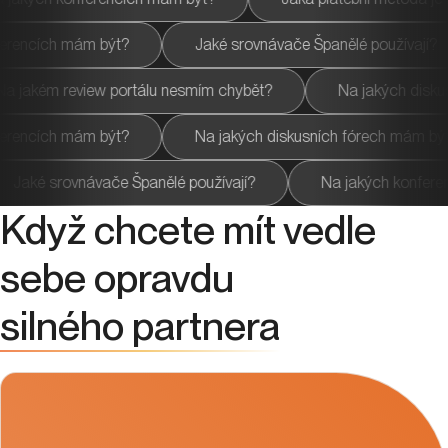
?
Jaké srovnávače Španělé používají?
Jsou udrži
 vratce?
Na jakém review portálu nesmím chybět?
?
Na jakých diskusních fórech mám být?
Na jak
ický servis?
Jaké srovnávače Španělé používají?
Když chcete mít vedle
sebe opravdu
silného partnera