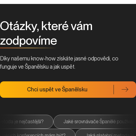
Otázky, které vám
zodpovíme
Díky našemu know-how získáte jasné odpovědi, co
funguje ve Španělsku a jak uspět.
Chci uspět ve Španělsku
ší?
Jaké srovnávače Španělé používají?
Jaká pla
ležité?
Na jakých konferencích mám být?
Jaká p