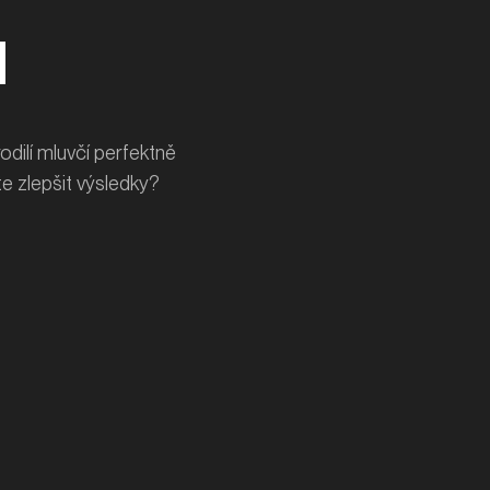
u
odilí mluvčí perfektně
te zlepšit výsledky?