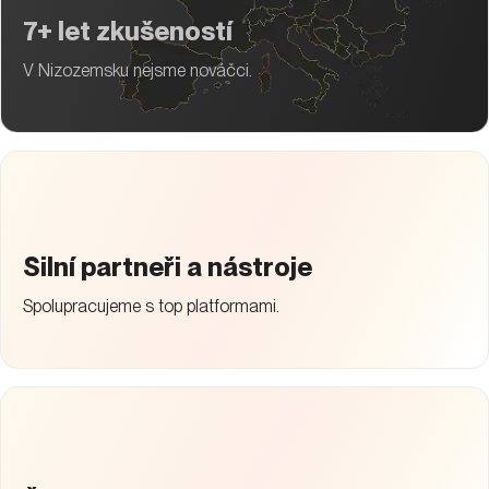
7+ let zkušeností
V Nizozemsku nejsme nováčci.
Silní partneři a nástroje
Spolupracujeme s top platformami.