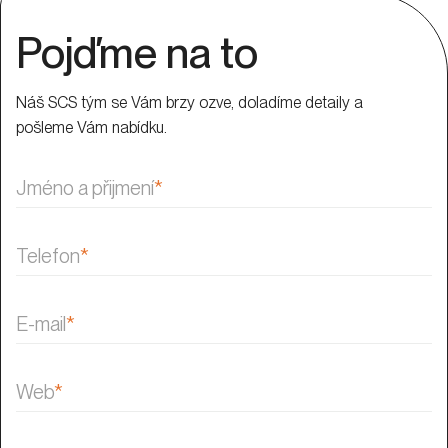
Pojďme na to
Náš SCS tým se Vám brzy ozve, doladíme detaily a
pošleme Vám nabídku.
Jméno a přijmení
*
Telefon
*
E-mail
*
Web
*