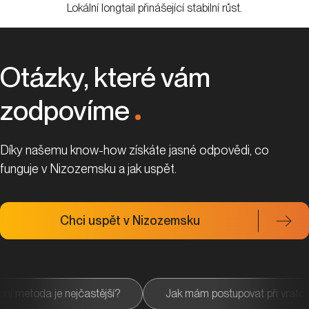
Lokální longtail přinášející stabilní růst.
Otázky, které vám
zodpovíme
.
Díky našemu know-how získáte jasné odpovědi, co
funguje v Nizozemsku a jak uspět.
Chci uspět v Nizozemsku
stější?
Jak mám postupovat při vratce?
Jaká pl