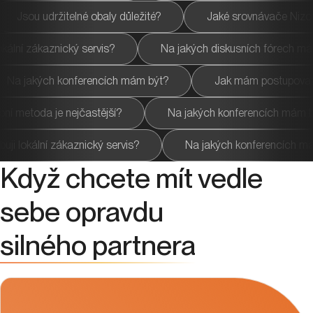
smím chybět?
Jsou udržitelné obaly důležité?
Jak
ervis?
Na jakých diskusních fórech mám být?
Na
ch mám být?
Na jakých konferencích mám být?
J
stější?
Na jakých konferencích mám být?
Jaká 
tce?
Potřebuji lokální zákaznický servis?
Na jaký
Když chcete mít vedle
sebe opravdu
silného partnera