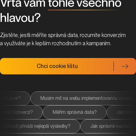
Vrtá vám
tohle všechno
hlavou?
Zjistěte, jestli měříte správná data, rozumíte konverzím
a využíváte je k lepším rozhodnutím a kampaním.
Chci cookie lištu
Musím mít na webu implementovanou cookies lištu?
Jaké
PPC kampaní pomocí měření konverzí?
Měřím správná data
jlepší výsledky?
Jak správně nastavit e‑commerce událost