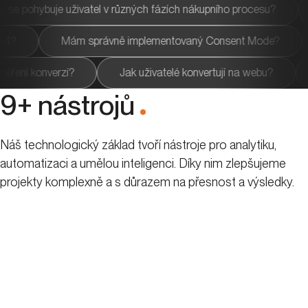
 věřit?
Jak se pohybuje uživatel v různých fázích nákup
právně implementovaný Consent Mode?
Jaké jsou rozdí
PPC kampaní pomocí měření konverzí?
Jak uživatelé konver
9+ nástrojů
.
Náš technologický základ tvoří nástroje pro analytiku,
automatizaci a umělou inteligenci. Díky nim zlepšujeme
projekty komplexně a s důrazem na přesnost a výsledky.