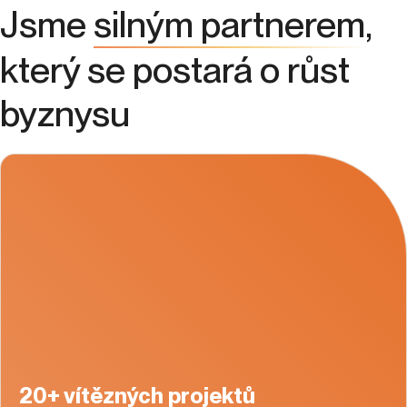
Jsme
silným partnerem
,
který se postará o růst
byznysu
20+ vítězných projektů