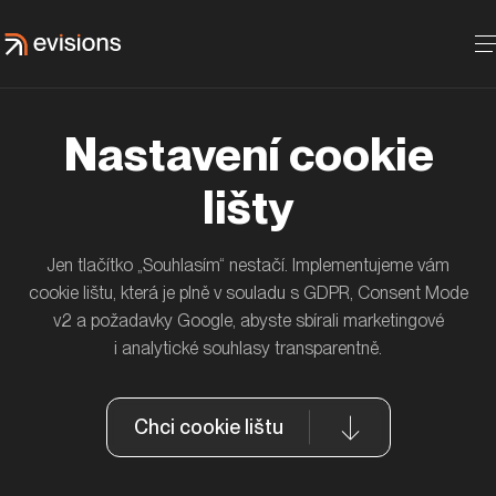
Nastavení cookie
lišty
Jen tlačítko „Souhlasím“ nestačí. Implementujeme vám
Jak jsme s ČSOB Pojišťovnou zvýšili
cookie lištu, která je plně v souladu s GDPR, Consent Mode
návštěvnost blogu díky featured snippets
v2 a požadavky Google, abyste sbírali marketingové
ČSOB
i analytické souhlasy transparentně.
Chci cookie lištu