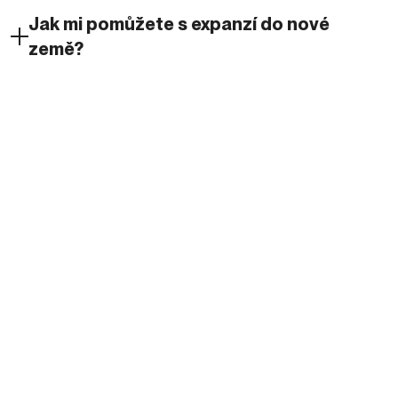
Jak mi pomůžete s expanzí do nové
země?
Kolik vaše služby stojí?
Už jsme expandovali, ale nefunguje to.
Můžete pomoct?
Mohu si domluvit konzultační hovor?
Pomáháte i s offline expanzí?
Do kterých zemí můžete pomoct