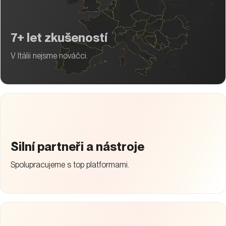
7+ let zkušeností
V Itálii nejsme nováčci.
Silní partneři a nástroje
Spolupracujeme s top platformami.