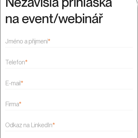
Nezávislá přihláška
na event/webinář
Jméno a přijmení
*
Telefon
*
E-mail
*
Firma
*
Odkaz na LinkedIn
*