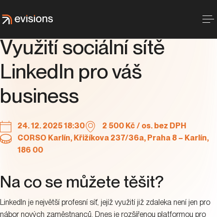
Využití sociální sítě
LinkedIn pro váš
business
24. 12. 2025 18:30
2 500 Kč / os. bez DPH
CORSO Karlín, Křižíkova 237/36a, Praha 8 – Karlín,
186 00
Na co se můžete těšit?
LinkedIn je největší profesní síť, jejíž využití již zdaleka není jen pro
nábor nových zaměstnanců. Dnes je rozšířenou platformou pro