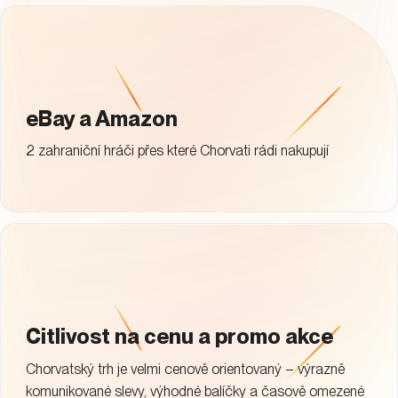
eBay a Amazon
2 zahraniční hráči přes které Chorvati rádi nakupují
Citlivost na cenu a promo akce
Chorvatský trh je velmi cenově orientovaný – výrazně
komunikované slevy, výhodné balíčky a časově omezené