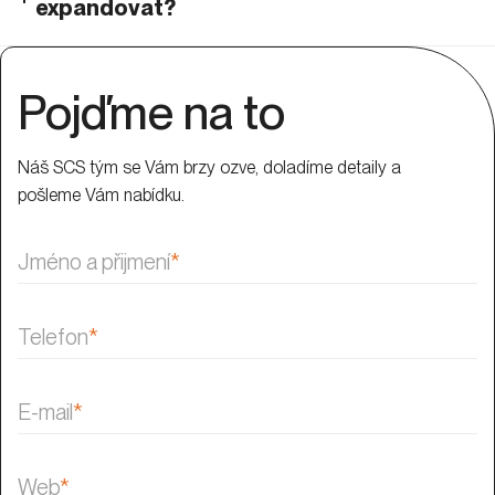
expandovat?
Pojďme na to
Náš SCS tým se Vám brzy ozve, doladíme detaily a
pošleme Vám nabídku.
Jméno a přijmení
*
Telefon
*
E-mail
*
Web
*