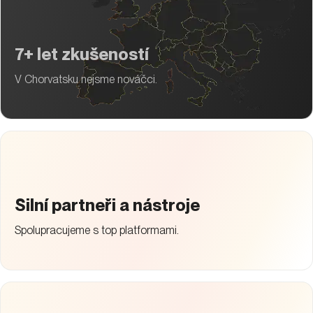
7+ let zkušeností
V Chorvatsku nejsme nováčci.
Silní partneři a nástroje
Spolupracujeme s top platformami.