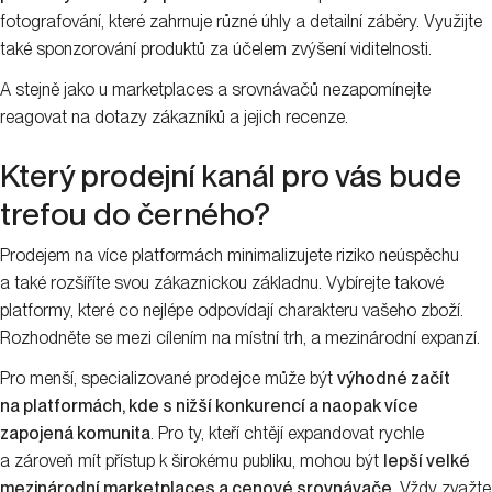
fotografování, které zahrnuje různé úhly a detailní záběry. Využijte
také sponzorování produktů za účelem zvýšení viditelnosti.
A stejně jako u marketplaces a srovnávačů nezapomínejte
reagovat na dotazy zákazníků a jejich recenze.
Který prodejní kanál pro vás bude
trefou do černého?
Prodejem na více platformách minimalizujete riziko neúspěchu
a také rozšíříte svou zákaznickou základnu. Vybírejte takové
platformy, které co nejlépe odpovídají charakteru vašeho zboží.
Rozhodněte se mezi cílením na místní trh, a mezinárodní expanzí.
Pro menší, specializované prodejce může být
výhodné začít
na platformách, kde s nižší konkurencí a naopak více
zapojená komunita
. Pro ty, kteří chtějí expandovat rychle
a zároveň mít přístup k širokému publiku, mohou být
lepší velké
mezinárodní marketplaces a cenové srovnávače
. Vždy zvažte