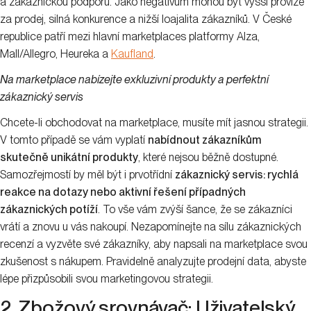
a zákaznickou podporu. Jako negativum mohou být vyšší provize
za prodej, silná konkurence a nižší loajalita zákazníků. V České
republice patří mezi hlavní marketplaces platformy Alza,
Mall/Allegro, Heureka a
Kaufland
.
Na marketplace nabízejte exkluzivní produkty a perfektní
zákaznický servis
Chcete-li obchodovat na marketplace, musíte mít jasnou strategii.
V tomto případě se vám vyplatí
nabídnout zákazníkům
skutečně unikátní produkty
, které nejsou běžně dostupné.
Samozřejmostí by měl být i prvotřídní
zákaznický servis: rychlá
reakce na dotazy nebo aktivní řešení případných
zákaznických potíží
. To vše vám zvýší šance, že se zákazníci
vrátí a znovu u vás nakoupí. Nezapomínejte na sílu zákaznických
recenzí a vyzvěte své zákazníky, aby napsali na marketplace svou
zkušenost s nákupem. Pravidelně analyzujte prodejní data, abyste
lépe přizpůsobili svou marketingovou strategii.
2. Zbožový srovnávač: Uživatelský