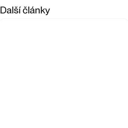
Další články
PPC
+
0
28. 7. 2024
Martina Sabolová
8
minutes
Jak spolu souvisí budování značky
a výkonnostní marketing?