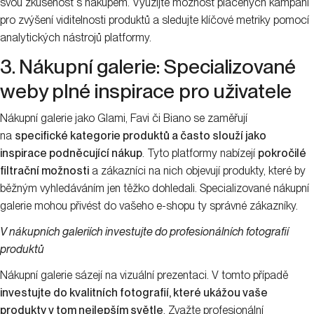
svou zkušenost s nákupem. Využijte možnost placených kampaní
pro zvýšení viditelnosti produktů a sledujte klíčové metriky pomocí
analytických nástrojů platformy.
3. Nákupní galerie: Specializované
weby plné inspirace pro uživatele
Nákupní galerie jako Glami, Favi či Biano se zaměřují
na
specifické kategorie produktů a často slouží jako
inspirace podněcující nákup
. Tyto platformy nabízejí
pokročilé
filtrační možnosti
a zákazníci na nich objevují produkty, které by
běžným vyhledáváním jen těžko dohledali. Specializované nákupní
galerie mohou přivést do vašeho e-shopu ty správné zákazníky.
V nákupních galeriích investujte do profesionálních fotografií
produktů
Nákupní galerie sázejí na vizuální prezentaci. V tomto případě
investujte do kvalitních fotografií, které ukážou vaše
produkty v tom nejlepším světle
. Zvažte profesionální