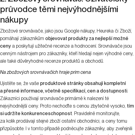
průvodce těmi nejvýhodnějšími
nákupy
Zbožové srovnávače, jako jsou Google nákupy, Heureka či Zboží,
pomáhají zákazníkům
objevovat produkty za nejlepší možné
ceny
a poskytují užitečné recenze a hodnocení. Srovnávače jsou
cenným nástrojem pro zákazníky, kteří hledají nejen výhodné ceny,
ale také důvěryhodné recenze produktů a obchodů.
Na zbožových srovnávačích hraje prim cena
Ujistěte se, že vaše
produktové stránky obsahují kompletní
a přesné informace, včetně specifikací, cen a dostupnosti
.
Zákazníci používají srovnávače primárně k nalezení té
nejvýhodnější ceny. Proto nechoďte s cenou zbytečně vysoko,
tím
si udržíte konkurenceschopnost
. Pravidelně monitorujte,
za kolik prodávají stejné zboží ostatní obchodníci, a ceny tomu
přizpůsobte. I v tomto případě podněcujte zákazníky, aby zveřejnili