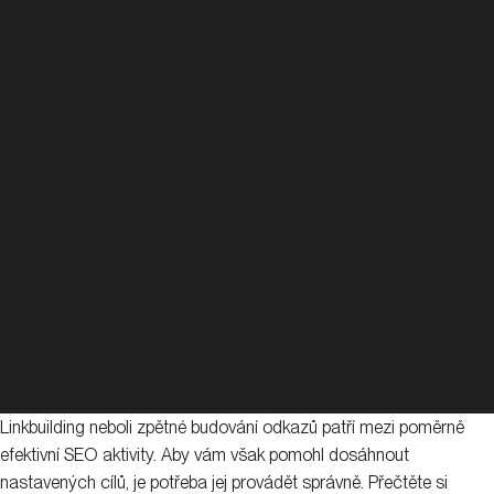
Linkbuilding neboli zpětné budování odkazů patří mezi poměrně
efektivní SEO aktivity. Aby vám však pomohl dosáhnout
nastavených cílů, je potřeba jej provádět správně. Přečtěte si