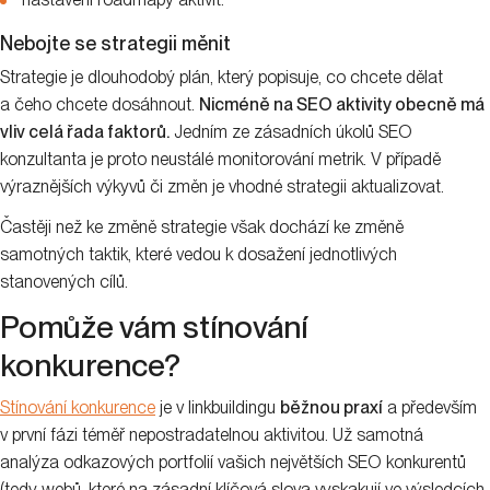
Nebojte se strategii měnit
Strategie je dlouhodobý plán, který popisuje, co chcete dělat
a čeho chcete dosáhnout.
Nicméně na SEO aktivity obecně má
vliv celá řada faktorů.
Jedním ze zásadních úkolů SEO
konzultanta je proto neustálé monitorování metrik. V případě
výraznějších výkyvů či změn je vhodné strategii aktualizovat.
Častěji než ke změně strategie však dochází ke změně
samotných taktik, které vedou k dosažení jednotlivých
stanovených cílů.
Pomůže vám stínování
konkurence?
Stínování konkurence
je v linkbuildingu
běžnou praxí
a především
v první fázi téměř nepostradatelnou aktivitou. Už samotná
analýza odkazových portfolií vašich největších SEO konkurentů
(tedy webů, které na zásadní klíčová slova vyskakují ve výsledcích