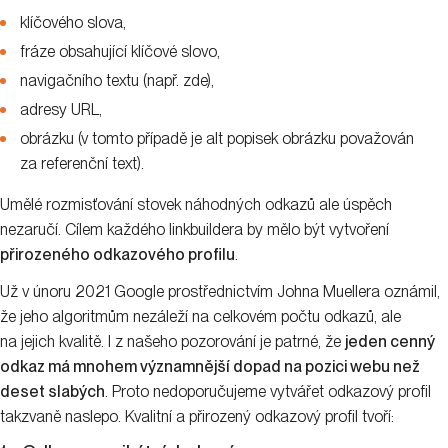
klíčového slova,
fráze obsahující klíčové slovo,
navigačního textu (např. zde),
adresy URL,
obrázku (v tomto případě je alt popisek obrázku považován
za referenční text).
Umělé rozmisťování stovek náhodných odkazů ale úspěch
nezaručí. Cílem každého linkbuildera by mělo být vytvoření
přirozeného odkazového profilu
.
Už v únoru 2021 Google prostřednictvím Johna Muellera oznámil,
že jeho algoritmům nezáleží na celkovém počtu odkazů, ale
na jejich kvalitě. I z našeho pozorování je patrné, že
jeden cenný
odkaz má mnohem významnější dopad na pozici webu než
deset slabých
. Proto nedoporučujeme vytvářet odkazový profil
takzvaně naslepo. Kvalitní a přirozený odkazový profil tvoří: