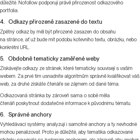
důležité. Nofollow podporují právě přirozenost odkazového
portfolia.
4. Odkazy přirozeně zasazené do textu
Zpětný odkaz by měl být přirozeně zasazen do obsahu
na stránce, ať už bude mít podobu kotevního textu, obrázku, nebo
konkrétní URL.
5. Obdobně tematicky zaměřené weby
Získávejte odkazy ze stránek, které tematicky souvisejí s vaším
webem. Za prvé tím usnadníte algoritmům správně kvalifikovat váš
web, za druhé získáte čtenáře se zájmem od dané téma.
Odkazovaná stránka by zároveň sama o sobě měla
čtenáři poskytnout dodatečné informace k původnímu tématu.
6. Správné anchory
Vyhledávací systémy analyzují i samotné anchory a ty nevhodné
mohou penalizovat. Proto je důležité, aby tematika odkazované
stránky souvisela se zvoleným anchorem, ale zároveň aby anchor