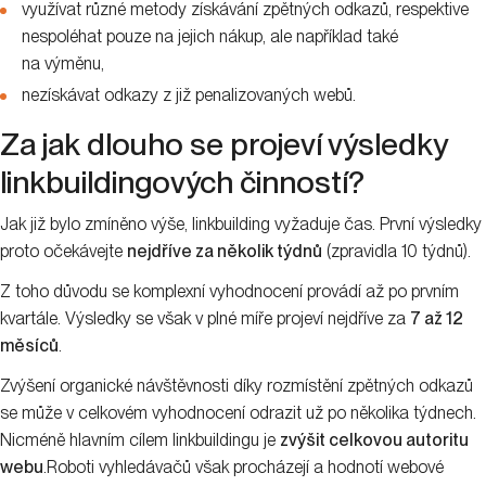
využívat různé metody získávání zpětných odkazů, respektive
nespoléhat pouze na jejich nákup, ale například také
na výměnu,
nezískávat odkazy z již penalizovaných webů.
Za jak dlouho se projeví výsledky
linkbuildingových činností?
Jak již bylo zmíněno výše, linkbuilding vyžaduje čas. První výsledky
proto očekávejte
nejdříve za několik týdnů
(zpravidla 10 týdnů).
Z toho důvodu se komplexní vyhodnocení provádí až po prvním
kvartále. Výsledky se však v plné míře projeví nejdříve za
7 až 12
měsíců
.
Zvýšení organické návštěvnosti díky rozmístění zpětných odkazů
se může v celkovém vyhodnocení odrazit už po několika týdnech.
Nicméně hlavním cílem linkbuildingu je
zvýšit celkovou autoritu
webu
.Roboti vyhledávačů však procházejí a hodnotí webové