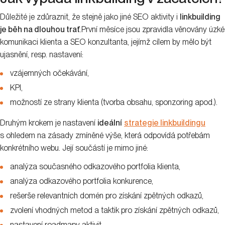
Důležité je zdůraznit, že stejně jako jiné SEO aktivity i
linkbuilding
je běh na dlouhou trať
.První měsíce jsou zpravidla věnovány úzké
komunikaci klienta a SEO konzultanta, jejímž cílem by mělo být
ujasnění, resp. nastavení:
vzájemných očekávání,
KPI,
možností ze strany klienta (tvorba obsahu, sponzoring apod.).
Druhým krokem je nastavení
ideální
strategie linkbuildingu
s ohledem na zásady zmíněné výše, která odpovídá potřebám
konkrétního webu. Její součástí je mimo jiné:
analýza současného odkazového portfolia klienta,
analýza odkazového portfolia konkurence,
rešerše relevantních domén pro získání zpětných odkazů,
zvolení vhodných metod a taktik pro získání zpětných odkazů,
nastavení roadmapy aktivit.