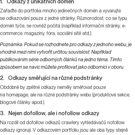
1. Odkazy z unikátních domén
Zařaďte do portfolia mnoho jedinečných domén a vyvarujte
se odkazování pouze z jedné stránky. Různorodost, co se typu
domén týče, se rovněž počítá (například informační stránky, e-
commerce, magazíny, fóra, sociální sítě atd.).
Poznámka: Pokud se rozhodnete pro odkazy z jednoho webu, je
vhodné mezi nimi vytvořit určitou souvislost. Například
publikováním série odborných článků na jedno téma. Tímto
způsobem se navíc můžete profilovat jako odborníci v oboru.
2. Odkazy směřující na různé podstránky
Obdobně by zpětné odkazy neměly směřovat pouze
na homepage, ale na různé podstránky webu (produktové sekce,
blogové články apod.).
3. Nejen dofollow, ale i nofollow odkazy
Na rozdíl od dofollow odkazů crawlery vyhledávačů nofollow
odkazy ignorují. V odkazovém portfoliu jsou ale oba typy stejně