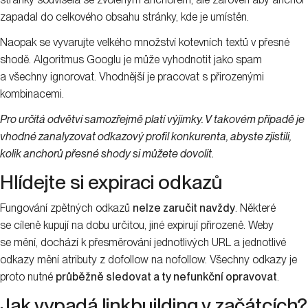
zapadal do celkového obsahu stránky, kde je umístěn.
Naopak se vyvarujte velkého množství kotevních textů v přesné
shodě. Algoritmus Googlu je může vyhodnotit jako spam
a všechny ignorovat. Vhodnější je pracovat s přirozenými
kombinacemi.
Pro určitá odvětví samozřejmě platí výjimky. V takovém případě je
vhodné zanalyzovat odkazový profil konkurenta, abyste zjistili,
kolik anchorů přesné shody si můžete dovolit.
Hlídejte si expiraci odkazů
Fungování zpětných odkazů
nelze zaručit navždy
. Některé
se cíleně kupují na dobu určitou, jiné expirují přirozeně. Weby
se mění, dochází k přesměrování jednotlivých URL a jednotlivé
odkazy mění atributy z dofollow na nofollow. Všechny odkazy je
proto nutné
průběžně sledovat a ty nefunkční opravovat
.
Jak vypadá linkbuilding v začátcích?