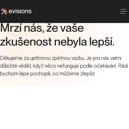
Mrzí nás, že vaše
zkušenost nebyla lepší.
Děkujeme za upřímnou zpětnou vazbu. Je pro nás velmi
důležité vědět, když něco nefunguje podle očekávání. Rádi
bychom lépe pochopili, co můžeme zlepšit.