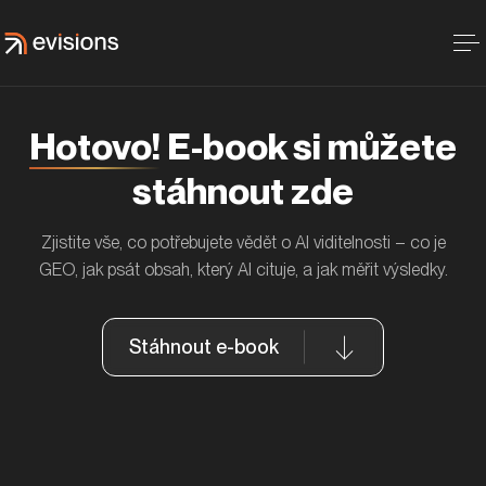
Hotovo!
E-book si můžete
stáhnout zde
Zjistite vše, co potřebujete vědět o AI viditelnosti – co je
GEO, jak psát obsah, který AI cituje, a jak měřit výsledky.
Stáhnout e-book