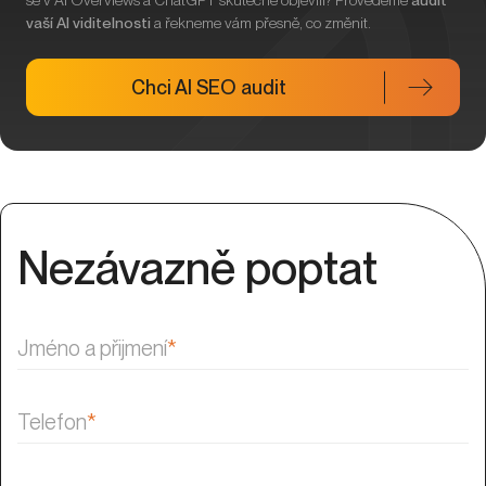
se v AI Overviews a ChatGPT skutečně objevili? Provedeme
audit
vaší AI viditelnosti
a řekneme vám přesně, co změnit.
Chci AI SEO audit
Nezávazně poptat
Jméno a přijmení
*
Telefon
*