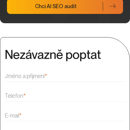
Chci AI SEO audit
Nezávazně poptat
Jméno a přijmení
*
Telefon
*
E-mail
*