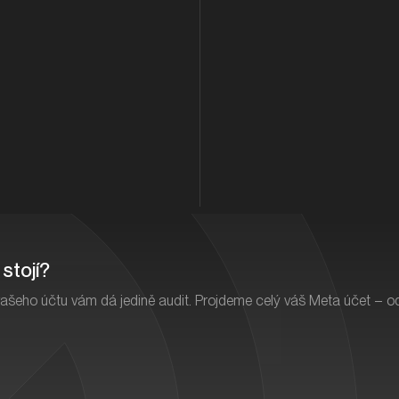
které si lidé zamilují
funguje a c
ce
Vizuálni identita
Měření AI v
í, 3D
Děláme funkční, zapamatovatelný
Doporučuje
design
zmínky, cita
Grafika a motion design
Školení 
se líbit
Od bannerů přes animace až po 3D
Pochopte G
videa, která „drží“ brand
metriky i ja
stojí?
 vašeho účtu vám dá jedině audit. Projdeme celý váš Meta účet – o