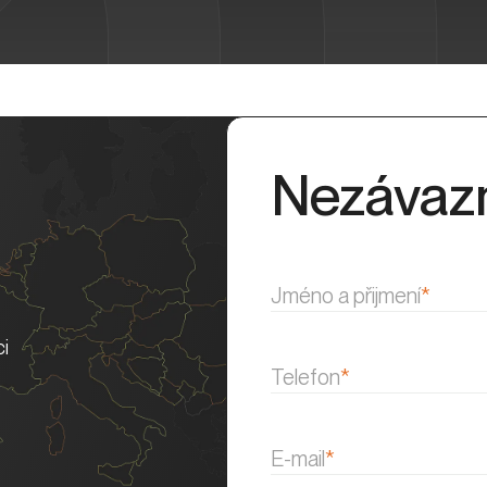
Nezávaz
Jméno a přijmení
*
i
Telefon
*
E-mail
*