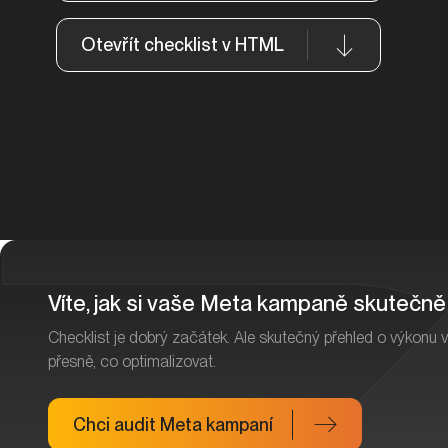
optimalizujeme search i display
budující důvěru
Otevřít checklist v HTML
Správa Social Ads
Foto a video produk
Propojujeme brand s výkonem napříč
Focení produktů, natáčen
sociálními sítěmi
vizualizace i CGI
SEO copywriting
Aby texty někdo četl, musí 
vyhledávačům a AI
Nenašli jste, co jste hledali?
Poradíme vám od nuly se strategií
Nenašli jste, co jste hledali?
Poradíme vám od nuly se strategií
Víte, jak si vaše Meta kampaně skutečně 
Checklist je dobrý začátek. Ale skutečný přehled o výkonu
přesně, co optimalizovat.
Chci audit Meta kampaní