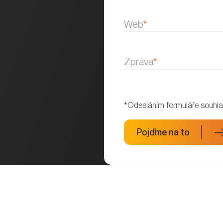
Web
*
Zpráva
*
*Odesláním formuláře souhla
Pojďme na to