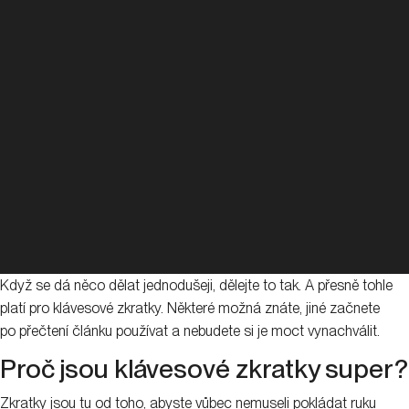
Když se dá něco dělat jednodušeji, dělejte to tak. A přesně tohle
platí pro klávesové zkratky. Některé možná znáte, jiné začnete
po přečtení článku používat a nebudete si je moct vynachválit.
Proč jsou klávesové zkratky super?
Zkratky jsou tu od toho, abyste vůbec nemuseli pokládat ruku