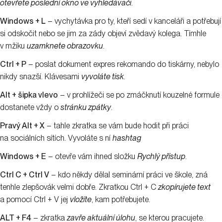
otevřete poslední okno ve vyhledávači
.
Windows + L
– vychytávka pro ty, kteří sedí v kanceláři a potřebují
si odskočit nebo se jim za zády objeví zvědavý kolega. Tímhle
v mžiku
uzamknete obrazovku
.
Ctrl + P
– poslat dokument expres rekomando do tiskárny, nebylo
nikdy snazší. Klávesami
vyvoláte tisk
.
Alt + šipka vlevo
– v prohlížeči se po zmáčknutí kouzelné formule
dostanete vždy o
stránku zpátky
.
Pravý Alt + X
– tahle zkratka se vám bude hodit při práci
na sociálních sítích. Vyvoláte s ní
hashtag
Windows + E
– otevře vám ihned složku
Rychlý přístup
.
Ctrl C + Ctrl V
– kdo někdy dělal seminární práci ve škole, zná
tenhle zlepšovák velmi dobře. Zkratkou Ctrl + C
zkopírujete text
a pomocí Ctrl + V jej
vložíte
, kam potřebujete.
ALT + F4
– zkratka
zavře aktuální úlohu
, se kterou pracujete.