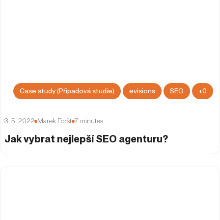
Case study (Případová studie)
evisions
SEO
+
0
3. 5. 2022
Marek Foršt
7
minutes
Jak vybrat nejlepší SEO agenturu?