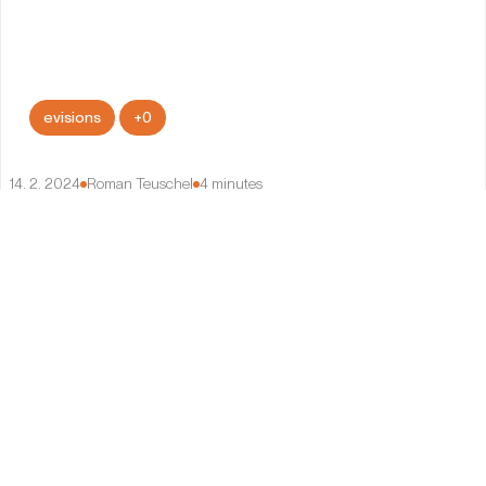
evisions
+
0
14. 2. 2024
Roman Teuschel
4
minutes
Synergie evisions a FTMO: Vstup nového
investora do online světa marketingové
agentury