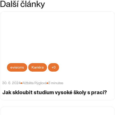
Další články
evisions
Kariéra
+
0
30. 6. 2024
Alžběta Rýglová
3
minutes
Jak skloubit studium vysoké školy s prací?