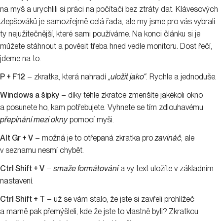
na myš a urychlili si práci na počítači bez ztráty dat. Klávesových
zlepšováků je samozřejmě celá řada, ale my jsme pro vás vybrali
ty nejužitečnější, které sami používáme. Na konci článku si je
můžete stáhnout a pověsit třeba hned vedle monitoru. Dost řečí,
jdeme na to.
P + F12
– zkratka, která nahradí
„uložit jako“
. Rychle a jednoduše.
Windows a šipky
– díky téhle zkratce zmenšíte jakékoli okno
a posunete ho, kam potřebujete. Vyhnete se tím zdlouhavému
přepínání mezi okny
pomocí myši.
Alt Gr + V
– možná je to otřepaná zkratka pro
zavináč
, ale
v seznamu nesmí chybět.
Ctrl Shift + V
–
smaže formátování
a vy text uložíte v základním
nastavení.
Ctrl Shift + T
– už se vám stalo, že jste si zavřeli prohlížeč
a marně pak přemýšleli, kde že jste to vlastně byli? Zkratkou