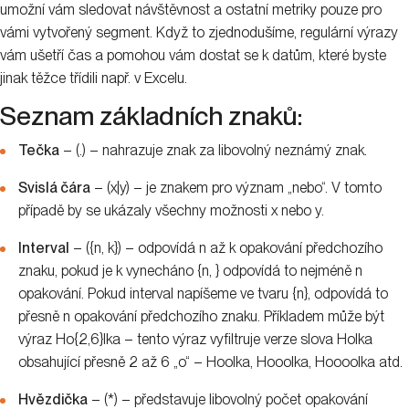
umožní vám sledovat návštěvnost a ostatní metriky pouze pro
vámi vytvořený segment. Když to zjednodušíme, regulární výrazy
vám ušetří čas a pomohou vám dostat se k datům, které byste
jinak těžce třídili např. v Excelu.
Seznam základních znaků:
Tečka
– (.) – nahrazuje znak za libovolný neznámý znak.
Svislá čára
– (x|y) – je znakem pro význam „nebo“. V tomto
případě by se ukázaly všechny možnosti x nebo y.
Interval
– ({n, k}) – odpovídá n až k opakování předchozího
znaku, pokud je k vynecháno {n, } odpovídá to nejméně n
opakování. Pokud interval napíšeme ve tvaru {n}, odpovídá to
přesně n opakování předchozího znaku. Příkladem může být
výraz Ho{2,6}lka – tento výraz vyfiltruje verze slova Holka
obsahující přesně 2 až 6 „o“ – Hoolka, Hooolka, Hoooolka atd.
Hvězdička
– (*) – představuje libovolný počet opakování