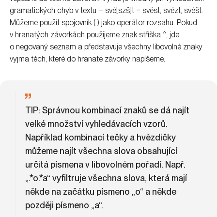
gramatických chyb v textu – své[szš]t = svést, svézt, svéšt.
Můžeme použít spojovník (-) jako operátor rozsahu. Pokud
v hranatých závorkách použijeme znak stříška ^, jde
o negovaný seznam a představuje všechny libovolné znaky
vyjma těch, které do hranaté závorky napíšeme.
TIP:
Správnou kombinací znaků se dá najít
velké množství vyhledávacích vzorů.
Například kombinací tečky a hvězdičky
můžeme najít všechna slova obsahující
určitá písmena v libovolném pořadí. Např.
„.*o.*a“ vyfiltruje všechna slova, která mají
někde na začátku písmeno „o“ a někde
později písmeno „a“.