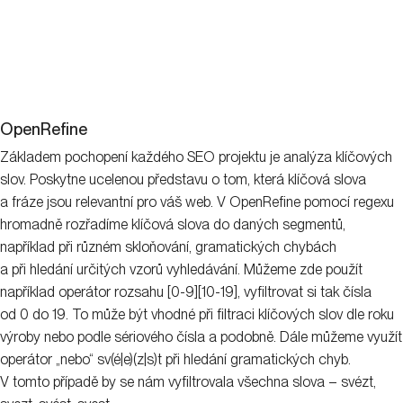
OpenRefine
Základem pochopení každého SEO projektu je analýza klíčových
slov. Poskytne ucelenou představu o tom, která klíčová slova
a fráze jsou relevantní pro váš web. V OpenRefine pomocí regexu
hromadně rozřadíme klíčová slova do daných segmentů,
například při různém skloňování, gramatických chybách
a při hledání určitých vzorů vyhledávání. Můžeme zde použít
například operátor rozsahu [0-9][10-19], vyfiltrovat si tak čísla
od 0 do 19. To může být vhodné při filtraci klíčových slov dle roku
výroby nebo podle sériového čísla a podobně. Dále můžeme využít
operátor „nebo“ sv(é|e)(z|s)t při hledání gramatických chyb.
V tomto případě by se nám vyfiltrovala všechna slova – svézt,