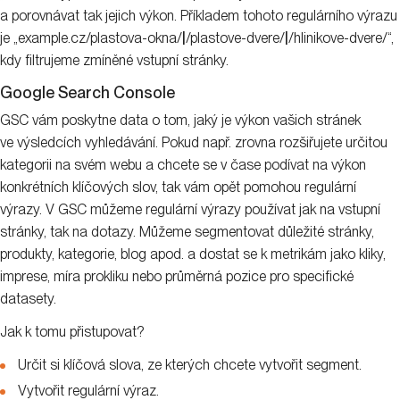
a porovnávat tak jejich výkon. Příkladem tohoto regulárního výrazu
je „example.cz/plastova-okna/
|
/plastove-dvere/
|
/hlinikove-dvere/“,
kdy filtrujeme zmíněné vstupní stránky.
Google Search Console
GSC vám poskytne data o tom, jaký je výkon vašich stránek
ve výsledcích vyhledávání. Pokud např. zrovna rozšiřujete určitou
kategorii na svém webu a chcete se v čase podívat na výkon
konkrétních klíčových slov, tak vám opět pomohou regulární
výrazy. V GSC můžeme regulární výrazy používat jak na vstupní
stránky, tak na dotazy. Můžeme segmentovat důležité stránky,
produkty, kategorie, blog apod. a dostat se k metrikám jako kliky,
imprese, míra prokliku nebo průměrná pozice pro specifické
datasety.
Jak k tomu přistupovat?
Určit si klíčová slova, ze kterých chcete vytvořit segment.
Vytvořit regulární výraz.