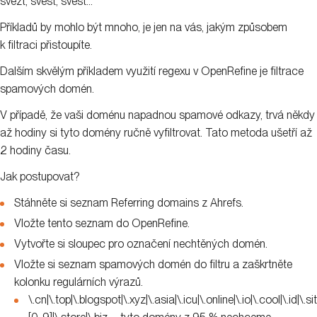
svezt, svést, svest…
Příkladů by mohlo být mnoho, je jen na vás, jakým způsobem
k filtraci přistoupíte.
Dalším skvělým příkladem využití regexu v OpenRefine je filtrace
spamových domén.
V případě, že vaši doménu napadnou spamové odkazy, trvá někdy
až hodiny si tyto domény ručně vyfiltrovat. Tato metoda ušetří až
2 hodiny času.
Jak postupovat?
Stáhněte si seznam Referring domains z Ahrefs.
Vložte tento seznam do OpenRefine.
Vytvořte si sloupec pro označení nechtěných domén.
Vložte si seznam spamových domén do filtru a zaškrtněte
kolonku regulárních výrazů.
\.cn|\.top|\.blogspot|\.xyz|\.asia|\.icu|\.online|\.io|\.cool|\.id|\.sit