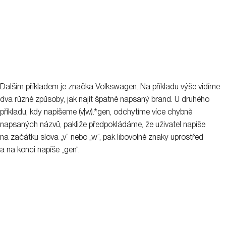
Dalším příkladem je značka Volkswagen. Na příkladu výše vidíme
dva různé způsoby, jak najít špatně napsaný brand. U druhého
příkladu, kdy napíšeme (v|w).*gen, odchytíme více chybně
napsaných názvů, pakliže předpokládáme, že uživatel napíše
na začátku slova „v“ nebo „w“, pak libovolné znaky uprostřed
a na konci napíše „gen“.