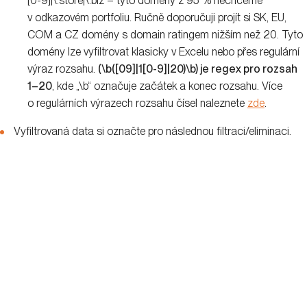
[0-9]|\.store|\.biz – tyto domény z 95 % nechceme
v odkazovém portfoliu. Ručně doporučuji projít si SK, EU,
COM a CZ domény s domain ratingem nižším než 20. Tyto
domény lze vyfiltrovat klasicky v Excelu nebo přes regulární
výraz rozsahu.
(\b([09]|1[0-9]|20)\b) je regex pro rozsah
1–20
, kde „\b“ označuje začátek a konec rozsahu. Více
o regulárních výrazech rozsahu čísel naleznete
zde
.
Vyfiltrovaná data si označte pro následnou filtraci/eliminaci.