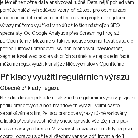
je téměř nemožné data analyzovat ručně. Detailnější pohled vám
pomůže nalézt vyhledávací vzory, příležitosti pro optimalizaci
a obecně budete mít větší přehled o svém projektu. Regulární
výrazy můžeme využívat v nejdůležitějších nástrojích SEO
specialisty. Od Google Analytics přes Screaming Frog až
po OpenRefine. Můžeme si tak jednoduše segmentovat data dle
potřeb. Filtrovat brandovou vs. non-brandovou návštěvnost,
segmentovat web podle vstupních stránek a v neposlední řadě
můžeme regex využít k analýze klíčových slov v OpenRefine.
Příklady využití regulárních výrazů
Obecné příklady regexu
Nejjednodušším příkladem, jak začít s regulárními výrazy, je zjištění
podílu brandových a non-brandových výrazů. Velmi často
se setkáváme s tím, že jsou brandové výrazy různě variovány
a lidská představivost někdy snese opravdu vše. Zejména pak
u cizojazyčných brandů. V takových případech je někdy na první
dobrou opravdu složité si všechny variace odfiltrovat a dojít