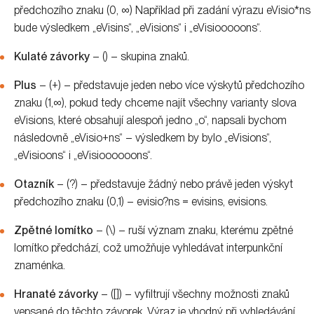
předchozího znaku (0, ∞) Například při zadání výrazu eVisio*ns
bude výsledkem „eVisins“, „eVisions“ i „eVisiooooons“.
Kulaté závorky
– () – skupina znaků.
Plus
– (+) – představuje jeden nebo více výskytů předchozího
znaku (1,∞), pokud tedy chceme najít všechny varianty slova
eVisions, které obsahují alespoň jedno „o“, napsali bychom
následovně „eVisio+ns“ – výsledkem by bylo „eVisions“,
„eVisioons“ i „eVisioooooons“.
Otazník
– (?) – představuje žádný nebo právě jeden výskyt
předchozího znaku (0,1) – evisio?ns = evisins, evisions.
Zpětné lomítko
– (\) – ruší význam znaku, kterému zpětné
lomítko předchází, což umožňuje vyhledávat interpunkční
znaménka.
Hranaté závorky
– ([]) – vyfiltrují všechny možnosti znaků
vepsané do těchto závorek. Výraz je vhodný při vyhledávání