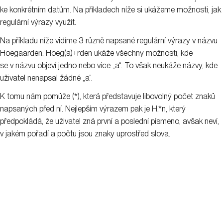
ke konkrétním datům. Na příkladech níže si ukážeme možnosti, jak
regulární výrazy využít.
Na příkladu níže vidíme 3 různě napsané regulární výrazy v názvu
Hoegaarden. Hoeg(a)+rden ukáže všechny možnosti, kde
se v názvu objeví jedno nebo více „a“. To však neukáže názvy, kde
uživatel nenapsal žádné „a“.
K tomu nám pomůže (*), která představuje libovolný počet znaků
napsaných před ní. Nejlepším výrazem pak je H.*n, který
předpokládá, že uživatel zná první a poslední písmeno, avšak neví,
v jakém pořadí a počtu jsou znaky uprostřed slova.